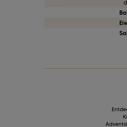
d
Bal
Ei
Sa
Entdec
K
Adventsk