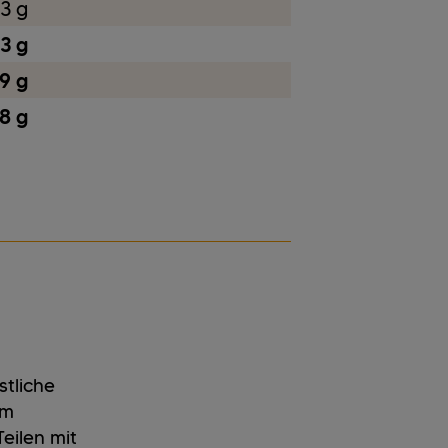
3 g
,3 g
,9 g
8 g
stliche
um
eilen mit