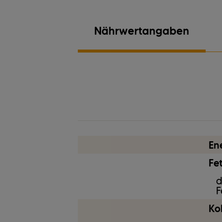
Nährwertangaben
Ei
En
Fet
d
F
Ko