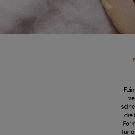
Fein
ve
sein
die 
Form
für 