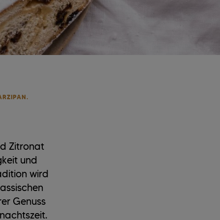
ARZIPAN.
d Zitronat
gkeit und
dition wird
klassischen
rer Genuss
nachtszeit.