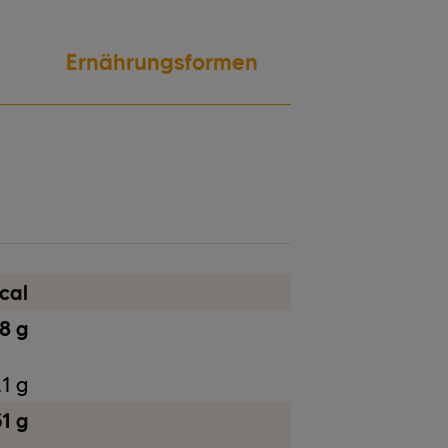
Ernährungsformen
Nüsse
cal
8 g
,1 g
1 g