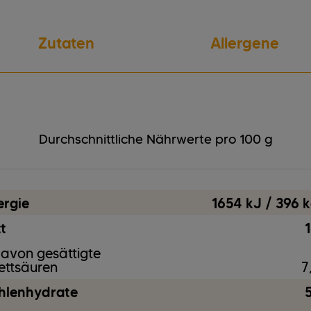
Zutaten
Allergene
Gluten
vegetarisch
Milcherzeugnisse
Durchschnittliche Nährwerte pro 100 g
ergie
1654 kJ / 396 k
t
1
avon gesättigte
ettsäuren
7
hlenhydrate
5