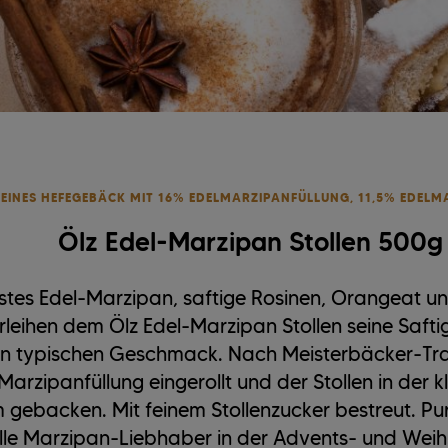
FEINES HEFEGEBÄCK MIT 16% EDELMARZIPANFÜLLUNG, 11,5% EDELM
Ölz Edel-Marzipan Stollen 500g
stes Edel-Marzipan, saftige Rosinen, Orangeat un
rleihen dem Ölz Edel-Marzipan Stollen seine Safti
en typischen Geschmack. Nach Meisterbäcker-Tra
Marzipanfüllung eingerollt und der Stollen in der 
 gebacken. Mit feinem Stollenzucker bestreut. Pu
alle Marzipan-Liebhaber in der Advents- und Weih