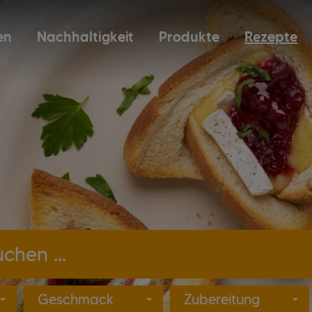
en
Nachhaltigkeit
Produkte
Rezepte
Produkte suchen ...
Geschmack
Zubereitung