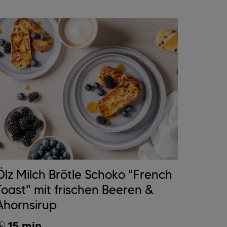
Ölz Milch Brötle Schoko "French
Toast" mit frischen Beeren &
Ahornsirup
15 min