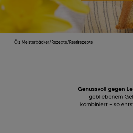
Ölz Meisterbäcker
/
Rezepte
/
Restlrezepte
Genussvoll gegen L
gebliebenem Geb
kombiniert – so ents