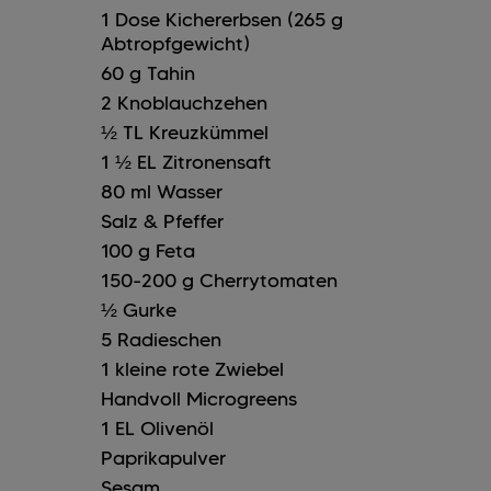
1
Dose Kichererbsen (265 g
Abtropfgewicht)
60
g
Tahin
2
Knoblauchzehen
½
TL
Kreuzkümmel
1 ½
EL
Zitronensaft
80
ml
Wasser
Salz & Pfeffer
100
g
Feta
150-200
g
Cherrytomaten
½
Gurke
5
Radieschen
1
kleine rote Zwiebel
Handvoll Microgreens
1
EL
Olivenöl
Paprikapulver
Sesam