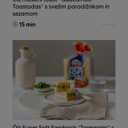
Toastadas” s svežim paradižnikom in
sezamom
15 min
Ölz Super Soft Sandwich “Tramezzini” s