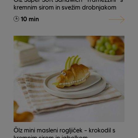
kremnim sirom in svežim drobnjakom
10 min
Ölz mini masleni rogljiček – krokodil s