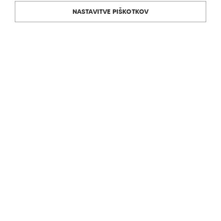
NASTAVITVE PIŠKOTKOV
Rudolf Ölz Meisterbäcker GmbH & Co KG