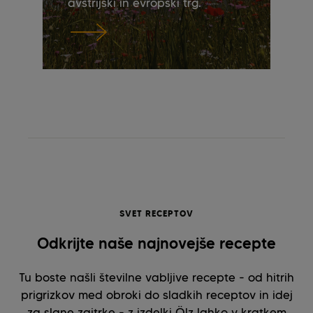
avstrijski in evropski trg.
SVET RECEPTOV
Odkrijte naše najnovejše recepte
Tu boste našli številne vabljive recepte - od hitrih
prigrizkov med obroki do sladkih receptov in idej
za slane zajtrke - z izdelki Ölz lahko v kratkem