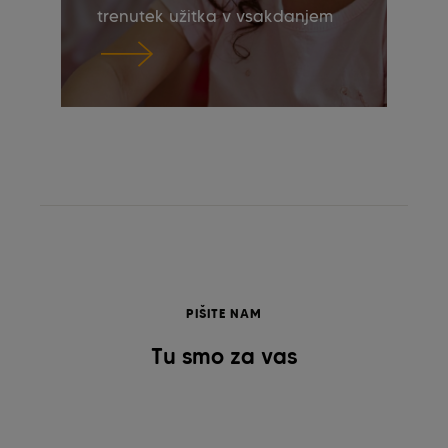
trenutek užitka v vsakdanjem
življenju pomagaš odpirati
nove priložnosti. Mehr
erfahren
PIŠITE NAM
Tu smo za vas