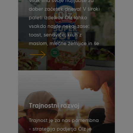
Vsak ima svoje najljubše za
dober začetek dneva! V široki
paleti izdelkov Ölz lahko
vsakdo najde nekaj zase:
toast, sendviče, kruh z
maslom, mlečne žemljice in še
veliko več.
Trajnostni razvoj
Trajnost je za nas pomembna
- strategija podjetja Ölz je