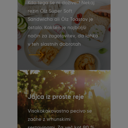
Kdo tega še ni doživel? Nekaj
rezin Ölz Super Soft
Sandwicha ali Ölz Toastov je
ostalo. Kakšen je najboljši
način za zagotovitev, da lahko
v teh slastnih dobrotah
uživate še nekaj dni pozneje?
Tukaj smo povzeli nasvete o
zamrzovanju in odmrzovanju
peciva ter shranjevanju
peciva in ohranjanju njegove
svežine.
Jajca iz proste reje
Visokokakovostno pecivo se
začne z vrhunskimi
sestavinami. Za več kot 90 %