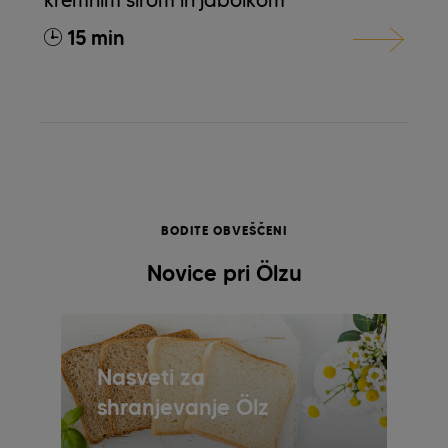
kremnim sirom in jabolkom
15 min
BODITE OBVEŠČENI
Novice pri Ölzu
Nasveti za
shranjevanje Ölz