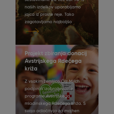
naših izdelkov uporabljamo
jajca iz proste reje. Tako
zagotavljamo najboljšo
kakovost in smo ponosni, da
smo prva evropska blagovna
znamka pekarskih izdelkov, ki
postavlja te standarde.
Projekt zbiranja donacij
Avstrijskega Rdečega
križa
Z vsakim žemljico Ölz Milch
podpiraš izobraževalne
programe Avstrijskega
mladinskega Rdečega križa. S
svojo odločitvijo za majhen