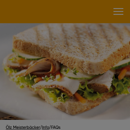
Ölz Meisterbäcker
/
Info
/
FAQs