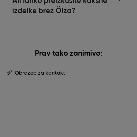
Ali lahko preizkusite kakšne
izdelke brez Ölza?
Prav tako zanimivo:
Obrazec za kontakt