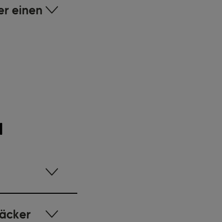
er einen
l
bäcker