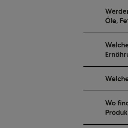
Werden
Öle, F
Welche
Ernähr
Welche
Wo find
Produk