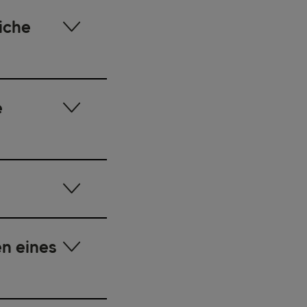
iche
e
en eines