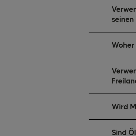
Verwen
seinen
Woher 
Verwen
Freila
Wird M
Sind Ö