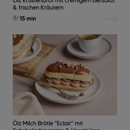
Ölz Krustenbrot mit cremigem Eiersalat
& frischen Kräutern
15 min
Ölz Milch Brötle "Eclair" mit