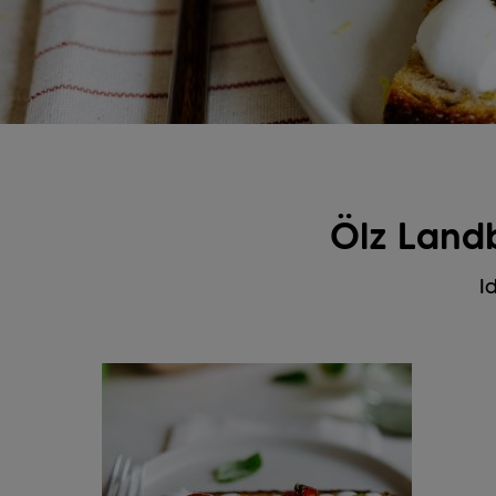
Ölz Landb
I