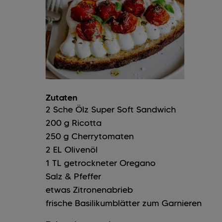
Zutaten
2
Sche
Ölz Super Soft Sandwich
200
g
Ricotta
250
g
Cherrytomaten
2
EL
Olivenöl
1
TL
getrockneter Oregano
Salz & Pfeffer
etwas Zitronenabrieb
frische Basilikumblätter zum Garnieren