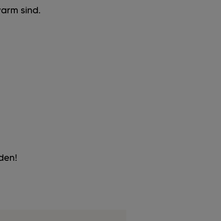
arm sind.
den!