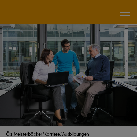
Ölz Meisterbäcker
/
Karriere
/
Ausbildungen