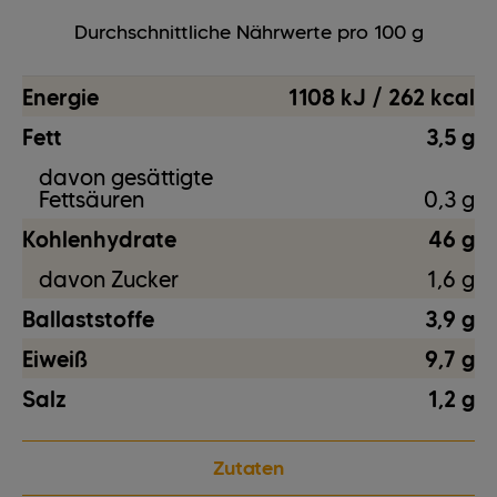
Durchschnittliche Nährwerte pro 100 g
Energie
1108 kJ / 262 kcal
Fett
3,5 g
davon gesättigte
Fettsäuren
0,3 g
Kohlenhydrate
46 g
davon Zucker
1,6 g
Ballaststoffe
3,9 g
Eiweiß
9,7 g
Salz
1,2 g
Zutaten