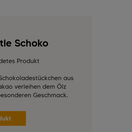
ötle Schoko
detes Produkt
 Schokoladestückchen aus
akao verleihen dem Ölz
 besonderen Geschmack.
dukt