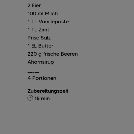
2
Eier
100
ml
Milch
1
TL
Vanillepaste
1
TL
Zimt
Prise Salz
1
EL
Butter
220
g
frische Beeren
Ahornsirup
_____
4 Portionen
Zubereitungszeit
15 min