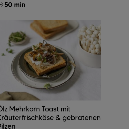
50 min
Ölz Mehrkorn Toast mit
Kräuterfrischkäse & gebratenen
Pilzen