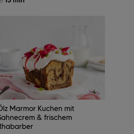
15 min
Ölz Marmor Kuchen mit
Sahnecrem & frischem
Rhabarber