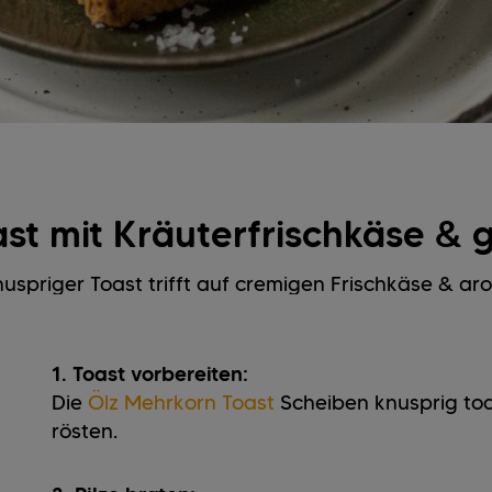
st mit Kräuterfrischkäse & 
uspriger Toast trifft auf cremigen Frischkäse & ar
1. Toast vorbereiten:
Die
Ölz Mehrkorn Toast
Scheiben knusprig toa
rösten.