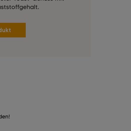
ststoffgehalt.
dukt
den!