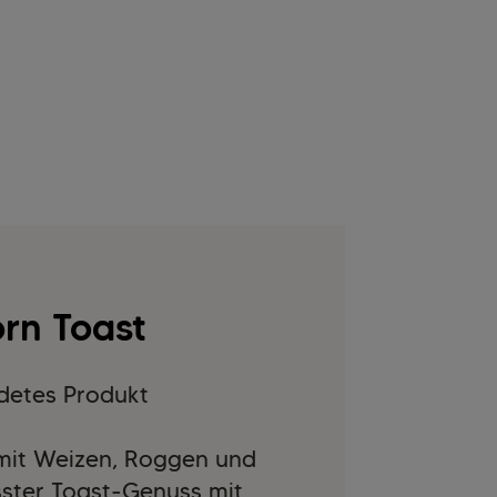
rn Toast
detes Produkt
 mit Weizen, Roggen und
ster Toast-Genuss mit