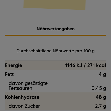
Nährwertangaben
Durchschnittliche Nährwerte pro 100 g
Energie
1146 kJ / 271 kcal
Fett
4 g
davon gesättigte
Fettsäuren
0,45 g
Kohlenhydrate
48 g
davon Zucker
2,7 g