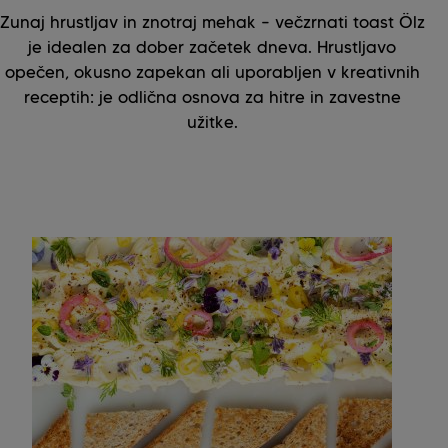
Zunaj hrustljav in znotraj mehak – večzrnati toast Ölz
je idealen za dober začetek dneva. Hrustljavo
opečen, okusno zapekan ali uporabljen v kreativnih
receptih: je odlična osnova za hitre in zavestne
užitke.