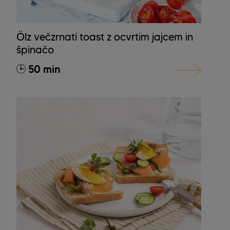
Ölz večzrnati toast z ocvrtim jajcem in
špinačo
50 min