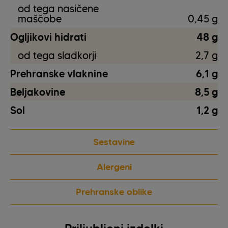
od tega nasičene
maščobe
0,45 g
Ogljikovi hidrati
48 g
od tega sladkorji
2,7 g
Prehranske vlaknine
6,1 g
Beljakovine
8,5 g
Sol
1,2 g
Sestavine
Alergeni
Prehranske oblike