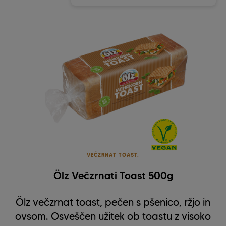
VEČZRNAT TOAST.
Ölz Večzrnati Toast 500g
Ölz večzrnat toast, pečen s pšenico, ržjo in
ovsom. Osveščen užitek ob toastu z visoko