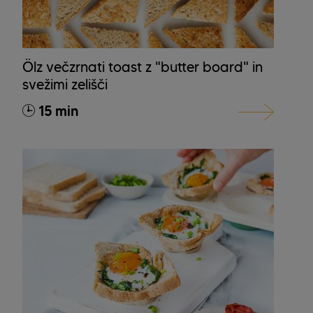
Ölz večzrnati toast z "butter board" in
svežimi zelišči
15 min