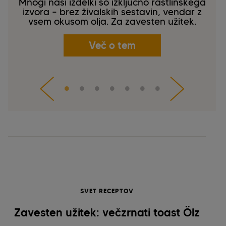
Mnogi naši izdelki so izključno rastlinskega
izvora – brez živalskih sestavin, vendar z
vsem okusom olja. Za zavesten užitek.
Več o tem
SVET RECEPTOV
Zavesten užitek: večzrnati toast Ölz