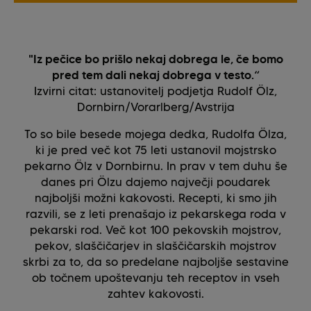
"Iz pečice bo prišlo nekaj dobrega le, če bomo
pred tem dali nekaj dobrega v testo.“
Izvirni citat: ustanovitelj podjetja Rudolf Ölz,
Dornbirn/Vorarlberg/Avstrija
To so bile besede mojega dedka, Rudolfa Ölza,
ki je pred več kot 75 leti ustanovil mojstrsko
pekarno Ölz v Dornbirnu. In prav v tem duhu še
danes pri Ölzu dajemo največji poudarek
najboljši možni kakovosti. Recepti, ki smo jih
razvili, se z leti prenašajo iz pekarskega roda v
pekarski rod. Več kot 100 pekovskih mojstrov,
pekov, slaščičarjev in slaščičarskih mojstrov
skrbi za to, da so predelane najboljše sestavine
ob točnem upoštevanju teh receptov in vseh
zahtev kakovosti.