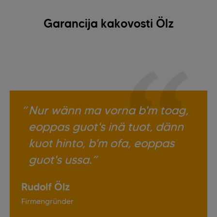
Garancija kakovosti Ölz
Nur wänn ma vorna b'm toag,
eoppas guot's inä tuot, dänn
kuot hinto, b'm ofa, eoppas
guot's ussa.
Rudolf Ölz
Firmengründer