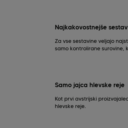
Najkakovostnejše sestav
Za vse sestavine veljajo najs
samo kontrolirane surovine, ki 
Samo jajca hlevske reje
Kot prvi avstrijski proizvaja
hlevske reje.