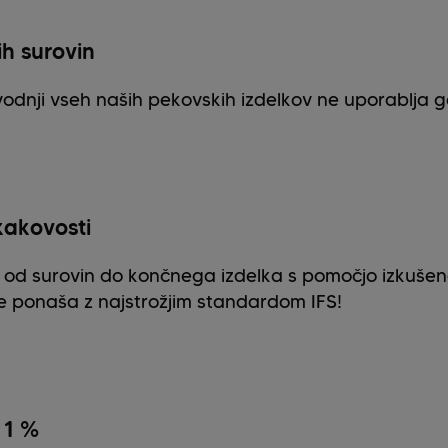
h surovin
vodnji vseh naših pekovskih izdelkov ne uporablja 
kakovosti
 od surovin do končnega izdelka s pomočjo izkušen
se ponaša z najstrožjim standardom IFS!
 1 %