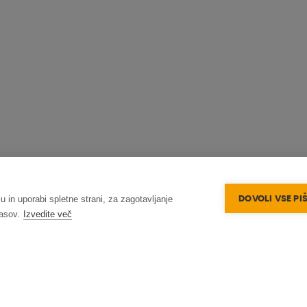
DOVOLI VSE PI
u in uporabi spletne strani, za zagotavljanje
lasov.
Izvedite več