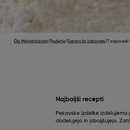
Ölz Meisterbäcker
/
Podjetje
/
Garancija kakovosti
/
7 zapovedi 
Najboljši recepti
Pekovske izdelke izdelujemo p
dodelujejo in izboljšujejo. Zat