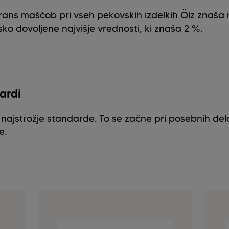
rans maščob pri vseh pekovskih izdelkih Ölz znaša
o dovoljene najvišje vrednosti, ki znaša 2 %.
dardi
 najstrožje standarde. To se začne pri posebnih delo
e.