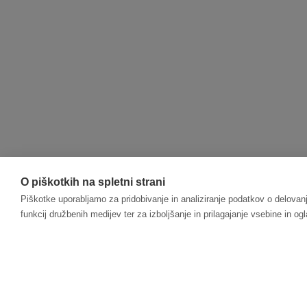
O piškotkih na spletni strani
Piškotke uporabljamo za pridobivanje in analiziranje podatkov o delovanj
funkcij družbenih medijev ter za izboljšanje in prilagajanje vsebine in og