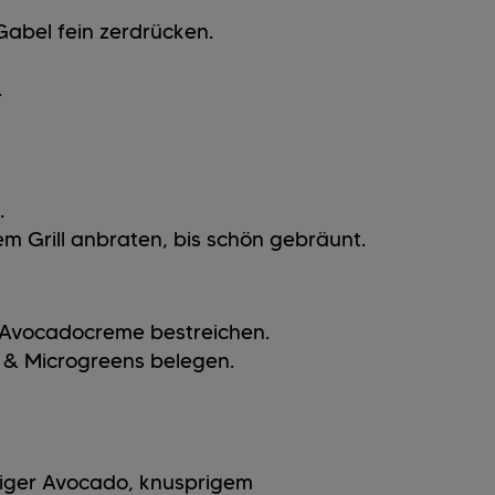
Gabel fein zerdrücken.
.
.
em Grill anbraten, bis schön gebräunt.
r Avocadocreme bestreichen.
n & Microgreens belegen.
emiger Avocado, knusprigem