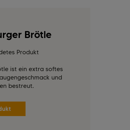
rger Brötle
detes Produkt
le ist ein extra softes
 Laugengeschmack und
en bestreut.
dukt