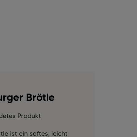
urger Brötle
detes Produkt
e ist ein softes, leicht