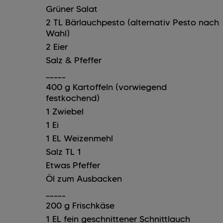
Grüner Salat
2
TL
Bärlauchpesto (alternativ Pesto nach
Wahl)
2
Eier
Salz & Pfeffer
_____
400
g
Kartoffeln (vorwiegend
festkochend)
1
Zwiebel
1
Ei
1
EL
Weizenmehl
Salz
TL
1
Etwas Pfeffer
Öl zum Ausbacken
_____
200
g
Frischkäse
1
EL
fein geschnittener Schnittlauch