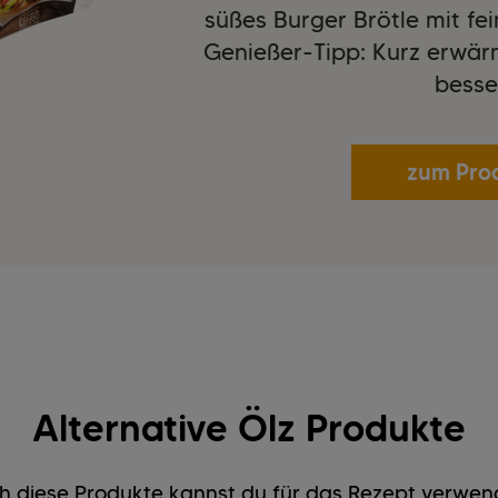
süßes Burger Brötle mit f
Genießer-Tipp: Kurz erwär
besse
zum Pro
Alternative Ölz Produkte
h diese Produkte kannst du für das Rezept verwen