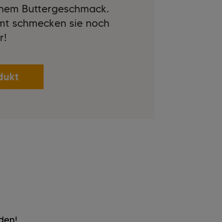
einem Buttergeschmack.
mt schmecken sie noch
r!
dukt
den!