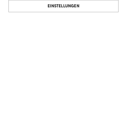
EINSTELLUNGEN
Rudolf Ölz Meisterbäcker GmbH & Co KG