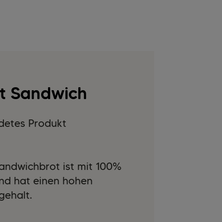
ft Sandwich
detes Produkt
andwichbrot ist mit 100%
nd hat einen hohen
fgehalt.