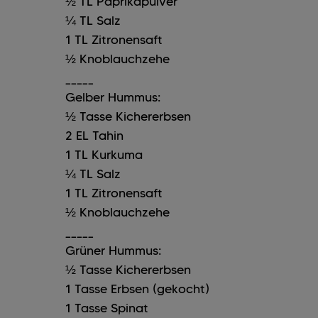
½
TL
Paprikapulver
¼
TL
Salz
1
TL
Zitronensaft
½
Knoblauchzehe
_____
Gelber Hummus:
½
Tasse
Kichererbsen
2
EL
Tahin
1
TL
Kurkuma
¼
TL
Salz
1
TL
Zitronensaft
½
Knoblauchzehe
_____
Grüner Hummus:
½
Tasse
Kichererbsen
1
Tasse
Erbsen (gekocht)
1
Tasse
Spinat