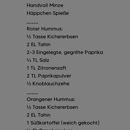
Handvoll
Minze
Häppchen Spieße
_____
Roter Hummus:
½
Tasse
Kichererbsen
2
EL
Tahin
2-3
Eingelegte, gegrillte Paprika
¼
TL
Salz
1
TL
Zitronensaft
2
TL
Paprikapulver
½
Knoblauchzehe
_____
Orangener Hummus:
½
Tasse
Kichererbsen
2
EL
Tahin
1
Süßkartoffel (weich gekocht)