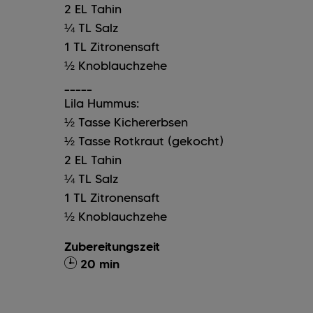
2
EL
Tahin
¼
TL
Salz
1
TL
Zitronensaft
½
Knoblauchzehe
_____
Lila Hummus:
½
Tasse
Kichererbsen
½
Tasse
Rotkraut (gekocht)
2
EL
Tahin
¼
TL
Salz
1
TL
Zitronensaft
½
Knoblauchzehe
Zubereitungszeit
20 min