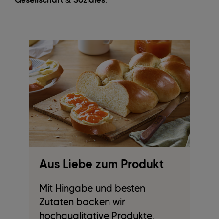
Gesellschaft & Soziales
.
Aus Liebe zum Produkt
A
Mit Hingabe und besten
W
Zutaten backen wir
ge
hochqualitative Produkte.
U