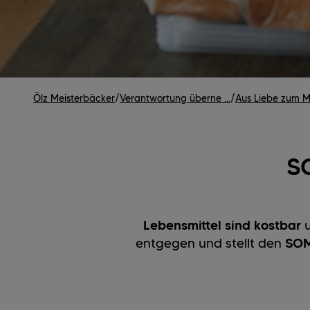
Ölz Meisterbäcker
/
Verantwortung überne ...
/
Aus Liebe zum Me
S
Lebensmittel sind kostbar
entgegen und stellt den
SOM