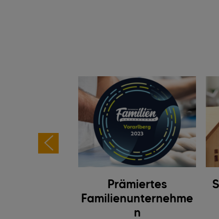
dheit und
Prämiertes
S
erheit am
Familienunternehme
itsplatz
n