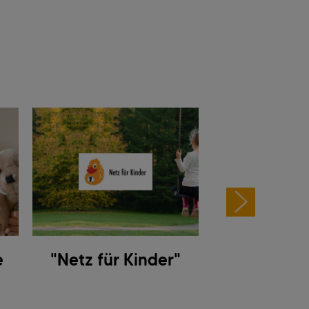
e
"Netz für Kinder"
Partnerschaf
Caritas Ös