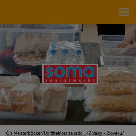
Ölz Meisterbäcker
/
Udržitelnost ze srdc ...
/
Z lásky k člověku
/