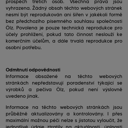
prospěch třetích osob. Všechna práva jsou
vyhrazena. Žádný obsah těchto webových stránek
nesmí být reprodukován ani šířen v jakékoli formě
bez předchozího písemného souhlasu společnosti
Ölz. Povolena je pouze technická reprodukce pro
účely prohlížení, pokud tato činnost neslouží ke
komerčním účelům, a dále trvalá reprodukce pro
osobní potřebu.
Odmítnutí odpovědnosti
Informace obsažené na těchto webových
stránkách nepředstavují poradenství týkající se
výrobků a pečiva Ölz, pokud není výslovně
uvedeno jinak.
Informace na těchto webových stránkách jsou
průběžně aktualizovány a kontrolovány. I přes
maximální možnou péči nelze s jistotou vyloučit, že
jednotlivé údaje ztratily na aktuálnosti, úplnosti