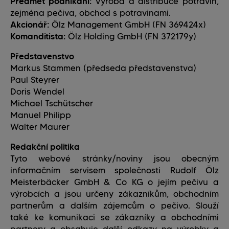
Předmět podnikání:
Výroba a distribuce potravin,
zejména pečiva, obchod s potravinami.
Akcionář:
Ölz Management GmbH (FN 369424x)
Komanditista:
Ölz Holding GmbH (FN 372179y)
Představenstvo
Markus Stammen (předseda představenstva)
Paul Steyrer
Doris Wendel
Michael Tschütscher
Manuel Philipp
Walter Maurer
Redakční politika
Tyto webové stránky/noviny jsou obecným
informačním servisem společnosti Rudolf Ölz
Meisterbäcker GmbH & Co KG o jejím pečivu a
výrobcích a jsou určeny zákazníkům, obchodním
partnerům a dalším zájemcům o pečivo. Slouží
také ke komunikaci se zákazníky a obchodními