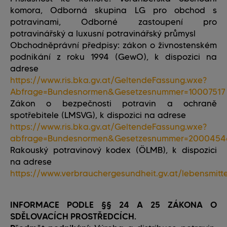
komora, Odborná skupina LG pro obchod s
potravinami, Odborné zastoupení pro
potravinářský a luxusní potravinářský průmysl
Obchodněprávní předpisy: zákon o živnostenském
podnikání z roku 1994 (GewO), k dispozici na
adrese
https://www.ris.bka.gv.at/GeltendeFassung.wxe?
Abfrage=Bundesnormen&Gesetzesnummer=10007517
Zákon o bezpečnosti potravin a ochraně
spotřebitele (LMSVG), k dispozici na adrese
https://www.ris.bka.gv.at/GeltendeFassung.wxe?
abfrage=Bundesnormen&Gesetzesnummer=2000454
Rakouský potravinový kodex (ÖLMB), k dispozici
na adrese
https://www.verbrauchergesundheit.gv.at/lebensmitt
INFORMACE PODLE §§ 24 A 25 ZÁKONA O
SDĚLOVACÍCH PROSTŘEDCÍCH.