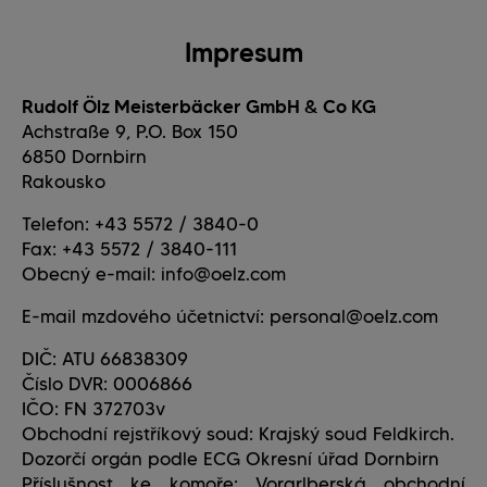
Impresum
Rudolf Ölz Meisterbäcker GmbH & Co KG
Achstraße 9, P.O. Box 150
6850 Dornbirn
Rakousko
Telefon: +43 5572 / 3840-0
Fax: +43 5572 / 3840-111
Obecný e-mail: info@oelz.com
E-mail mzdového účetnictví: personal@oelz.com
DIČ: ATU 66838309
Číslo DVR: 0006866
IČO: FN 372703v
Obchodní rejstříkový soud: Krajský soud Feldkirch.
Dozorčí orgán podle ECG Okresní úřad Dornbirn
Příslušnost ke komoře: Vorarlberská obchodní