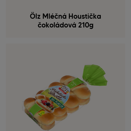
Ölz Mléčná Houstička
čokoládová 210g