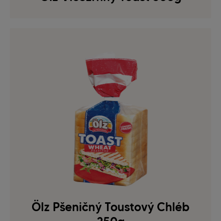
Ölz Pšeničný Toustový Chléb