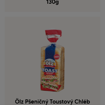
130g
Ölz Pšeničný Toustový Chléb