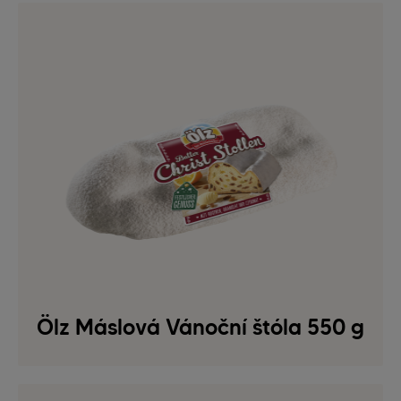
Ölz Máslová Vánoční štóla 550 g