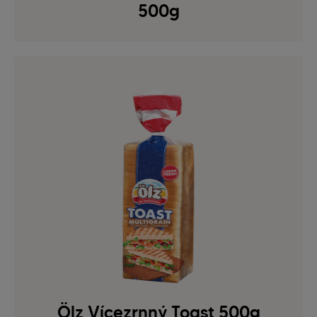
500g
Ölz Vícezrnný Toast 500g