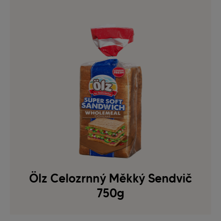
Ölz Celozrnný Měkký Sendvič
750g