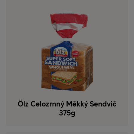
Ölz Celozrnný Měkký Sendvič
375g