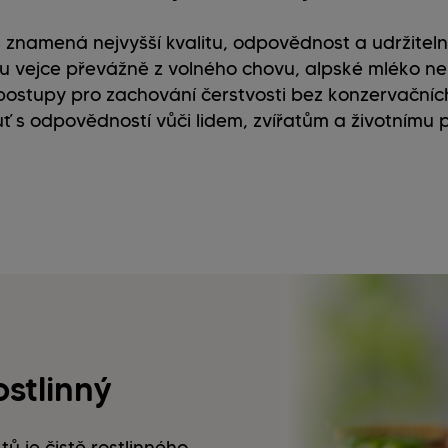
 znamená nejvyšší kvalitu, odpovědnost a udržitel
sou vejce převážně z volného chovu, alpské mléko 
ostupy pro zachování čerstvosti bez konzervačních
uť s odpovědností vůči lidem, zvířatům a životnímu p
ostlinný
 je čistě rostlinného