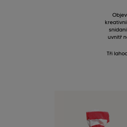
Objev
kreativn
snídani
uvnitř 
Tři laho