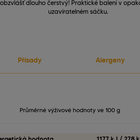
obzvlášť dlouho čerstvý! Praktické balení v opa
uzavíratelném sáčku.
Přísady
Alergeny
vegetariánský
Lepek
bez ořechů
Sója
Průměrné výživové hodnoty ve 100 g
ergetická hodnota
1177 kJ / 278 k