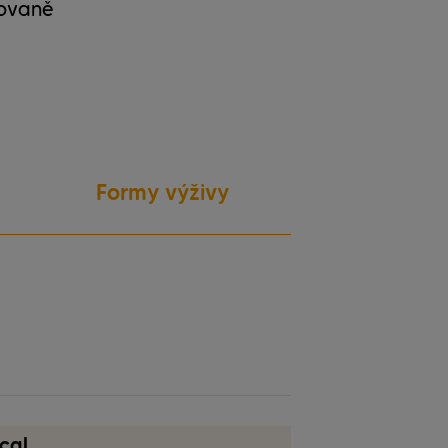
kovaně
Formy výživy
bez laktózy
cal