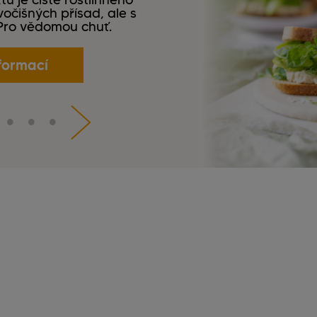
očišných přísad, ale s
 Pro vědomou chuť.
formací