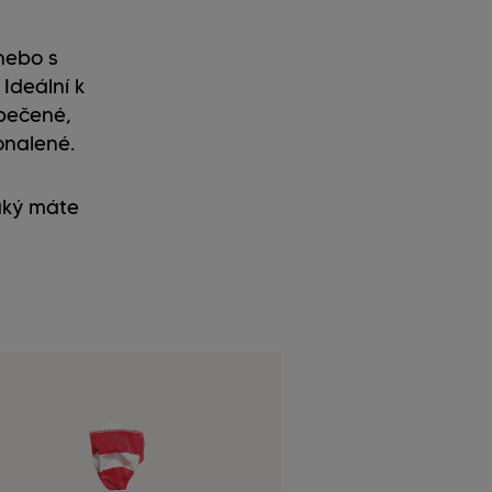
nebo s
Ideální k
opečené,
onalené.
jaký máte