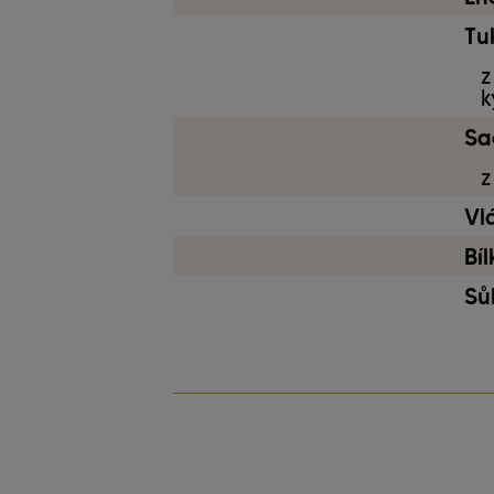
Tu
z
k
Sa
z
Vl
Bí
Sů