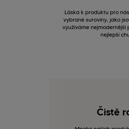
Láska k produktu pro nás
vybrané suroviny, jako j
využíváme nejmodernější p
nejlepší ch
Čistě r
Mnoho našich produktů