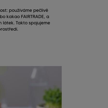
nost: používáme pečlivě
nebo kakao FAIRTRADE, a
 látek. Takto spojujeme
rostředí.
Veget