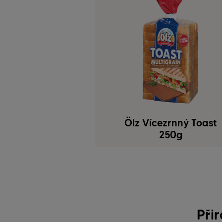
Ölz Vícezrnný Toast
250g
Přir