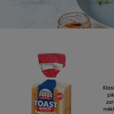
Klas
pi
zar
měkk