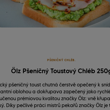
PŠENIČNÝ CHLÉB.
Ölz Pšeničný Toustový Chléb 250
ický pšeničný toust chutná čerstvě opečený k sní
kantní oblohou a dokřupava zapečený jako rychlé 
učenou prémiovou kvalitou značky Ölz: vně křupav
ý. Díky pečlivé práci mistrů pekařů značky Ölz je 