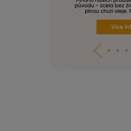
původu – zcela bez živ
plnou chutí oleje.
Více in