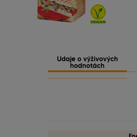
Údaje o výživových
hodnotách
veganská receptura
En