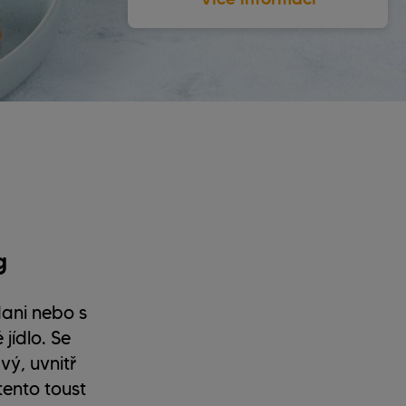
g
dani nebo s
jídlo. Se
ý, uvnitř
tento toust