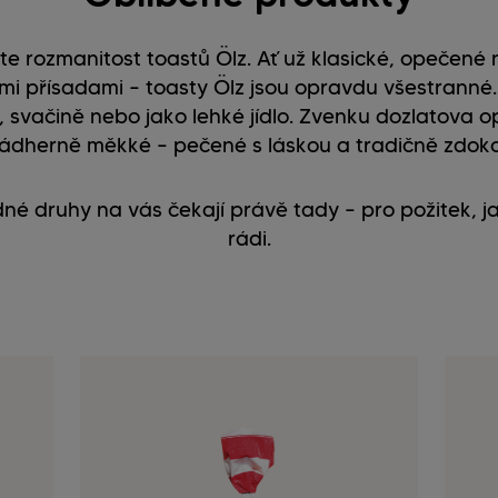
te rozmanitost toastů Ölz. Ať už klasické, opečené 
ími přísadami – toasty Ölz jsou opravdu všestranné. 
, svačině nebo jako lehké jídlo. Zvenku dozlatova 
nádherně měkké – pečené s láskou a tradičně zdok
dné druhy na vás čekají právě tady – pro požitek, 
rádi.