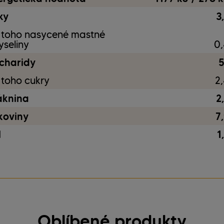
ky
3
 toho nasycené mastné
yseliny
0,
charidy
5
 toho cukry
2,
áknina
2
lkoviny
7
l
1
Oblíbené produkty