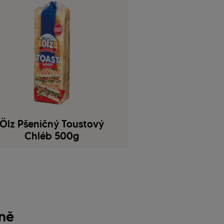
Ölz Pšeničný Toustový
Chléb 500g
lně