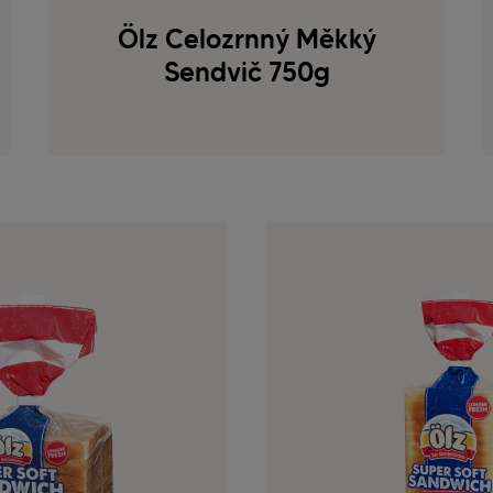
Ölz Celozrnný Měkký
Sendvič 750g