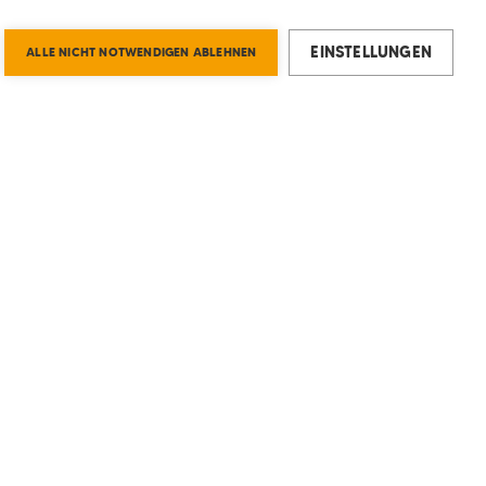
EINSTELLUNGEN
ALLE NICHT NOTWENDIGEN ABLEHNEN
Společnost
FAQs
Udržitelnost
Produkty
Kontakt