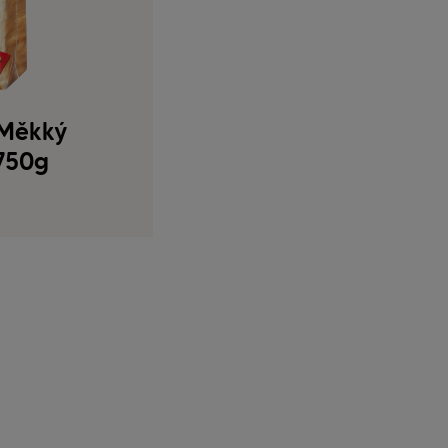
 Měkký
750g