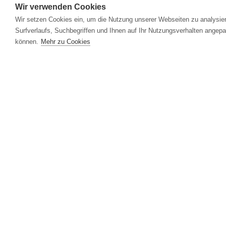
Wir verwenden Cookies
Wir setzen Cookies ein, um die Nutzung unserer Webseiten zu analysier
Surfverlaufs, Suchbegriffen und Ihnen auf Ihr Nutzungsverhalten angepa
können.
Mehr zu Cookies
Rudolf Ölz Meisterbäcker
GmbH & Co KG
Achstraße 9, Postfach 150
6850 Dornbirn
Österreich
Tel.
+43 5572 / 3840-0