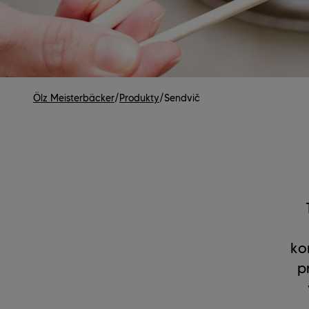
Ölz Meisterbäcker
/
Produkty
/
Sendvič
ko
p