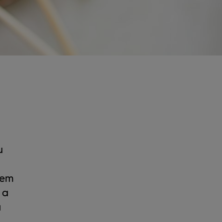
u
dem
 a
á