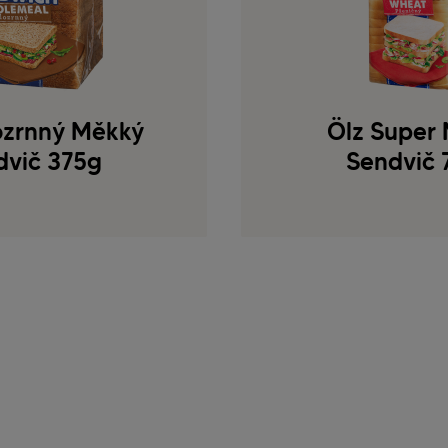
ozrnný Měkký
Ölz Super
dvič 375g
Sendvič 