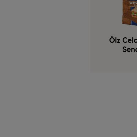
Ölz Cel
Sen