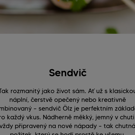
Sendvič
Tak rozmanitý jako život sám. Ať už s klasicko
náplní, čerstvě opečený nebo kreativně
mbinovaný – sendvič Ölz je perfektním zákla
ro každý vkus. Nádherně měkký, jemný v chuti
vždy připravený na nové nápady – tak chutn
požitek, který se hodí prostě ke všemu.