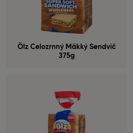
Ölz Celozrnný Mäkký Sendvič
375g