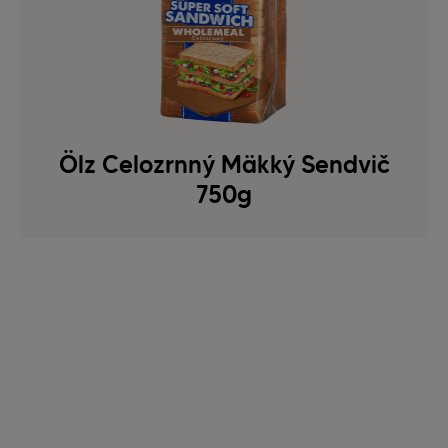
Ölz Celozrnný Mäkký Sendvič
750g