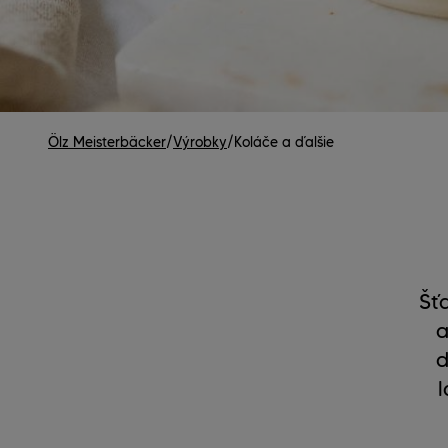
Ölz Meisterbäcker
/
Výrobky
/
Koláče a ďalšie
Šť
a
d
l