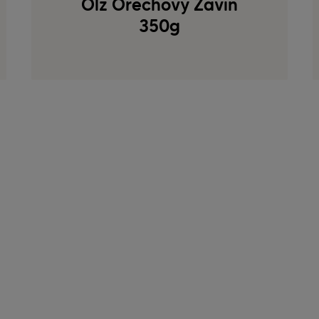
Ölz Orechový Závin
350g