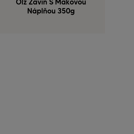
Ölz Závin S Makovou
Náplňou 350g