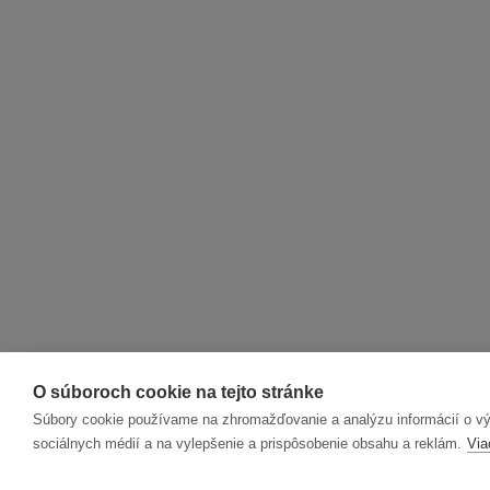
O súboroch cookie na tejto stránke
Súbory cookie používame na zhromažďovanie a analýzu informácií o výk
sociálnych médií a na vylepšenie a prispôsobenie obsahu a reklám.
Via