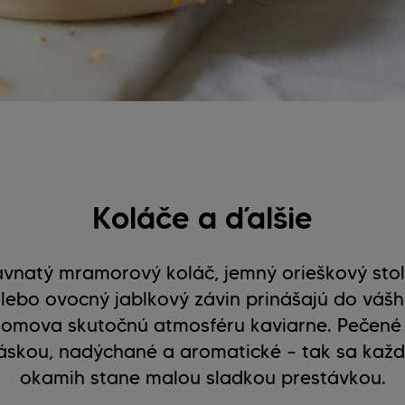
Koláče a ďalšie
avnatý mramorový koláč, jemný orieškový stol
lebo ovocný jablkový závin prinášajú do váš
omova skutočnú atmosféru kaviarne. Pečené
áskou, nadýchané a aromatické – tak sa kaž
okamih stane malou sladkou prestávkou.