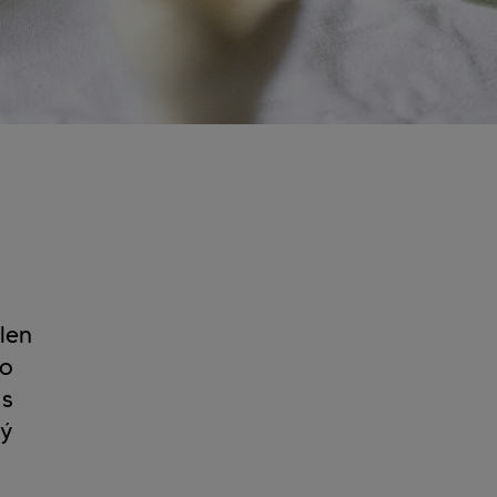
len
ho
 s
dý