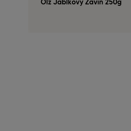
Ölz Jablkový Závin 250g