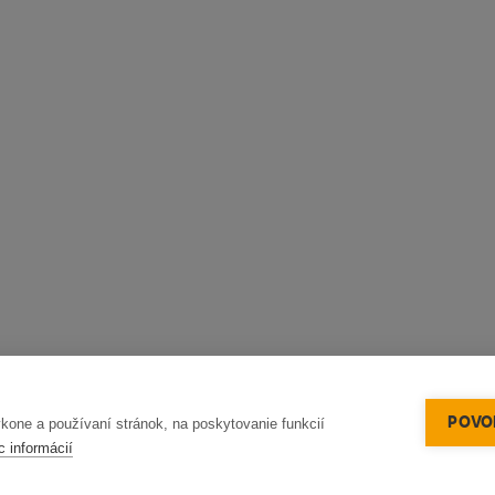
POVOL
one a používaní stránok, na poskytovanie funkcií
c informácií