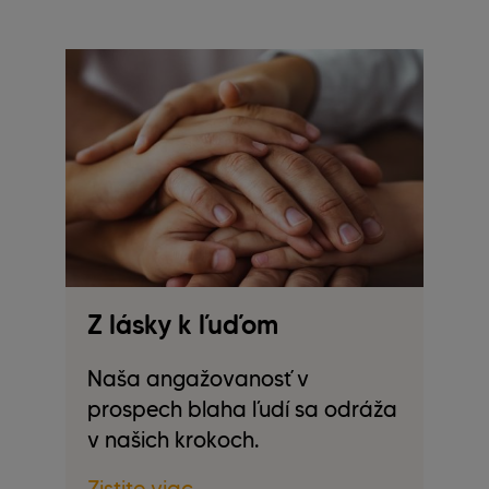
Z lásky k ľuďom
Z
p
Naša angažovanosť v
prospech blaha ľudí sa odráža
a
Še
v našich krokoch.
oh
pr