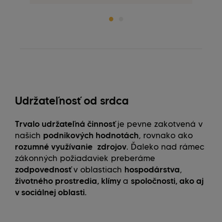
Udržateľnosť od srdca
Trvalo udržateľná činnosť
je pevne zakotvená v
našich
podnikových hodnotách
, rovnako ako
rozumné využívanie
zdrojov
. Ďaleko nad rámec
zákonných požiadaviek preberáme
zodpovednosť
v oblastiach
hospodárstva
,
životného prostredia, klímy
a
spoločnosti, ako aj
v sociálnej oblasti
.