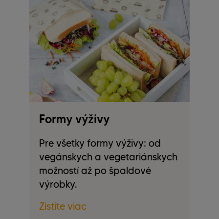
Formy výživy
Z
p
Pre všetky formy výživy: od
vegánskych a vegetariánskych
Ak
možností až po špaldové
pl
výrobky.
p
Zistite viac
Zi