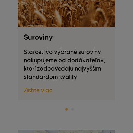
ky
Suroviny
D
z
Starostlivo vybrané suroviny
nakupujeme od dodávateľov,
V
ktorí zodpovedajú najvyšším
am
d
štandardom kvality
zv
.
cy
Zistite viac
Zi