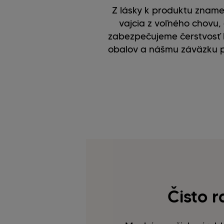
Z lásky k produktu zname
vajcia z voľného chovu
zabezpečujeme čerstvosť b
obalov a nášmu záväzku pr
Čisto r