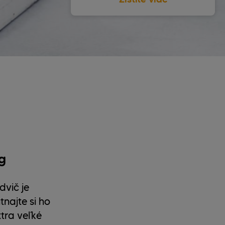
g
dvič je
najte si ho
tra veľké