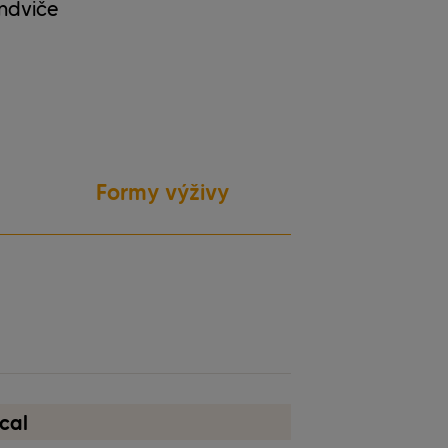
endviče
Formy výživy
bez laktózy
cal