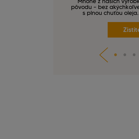
Mnohé z našich výrobko
pôvodu – bez akýchkoľvek
s plnou chuťou oleja
Zistit