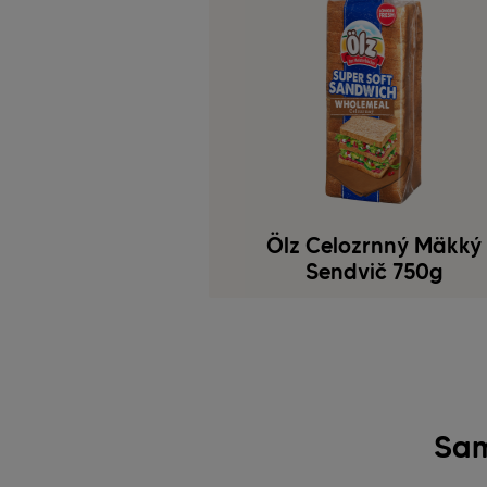
Ölz Celozrnný Mäkký
Sendvič 750g
Sam