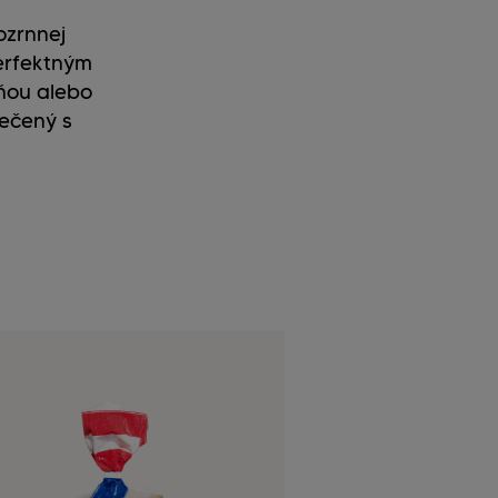
ozrnnej
perfektným
lňou alebo
pečený s