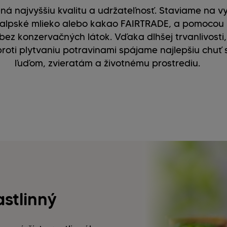
ná najvyššiu kvalitu a udržateľnosť. Staviame na v
, alpské mlieko alebo kakao FAIRTRADE, a pomoco
ez konzervačných látok. Vďaka dlhšej trvanlivosti
oti plytvaniu potravinami spájame najlepšiu chuť
ľuďom, zvieratám a životnému prostrediu.
astlinný