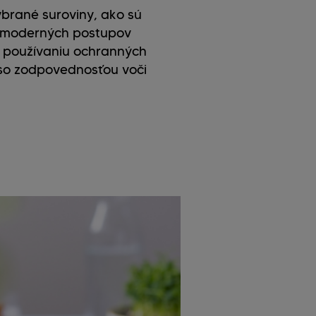
ybrané suroviny, ako sú
u moderných postupov
, používaniu ochranných
 so zodpovednosťou voči
Veget
r