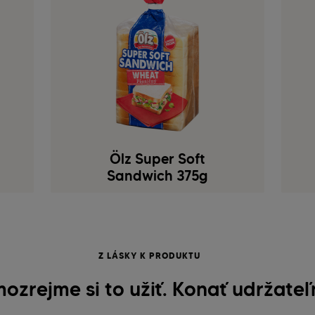
Ölz Super Soft
Sandwich 375g
Z LÁSKY K PRODUKTU
ozrejme si to užiť. Konať udržateľ