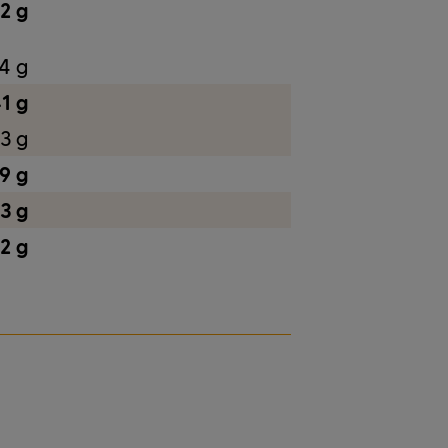
,2 g
4 g
1 g
,3 g
9 g
,3 g
,2 g