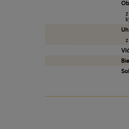
Ob
z
k
Uh
z
Vl
Bi
So