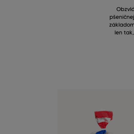
Obzvlá
pšeničnej
základom 
len tak