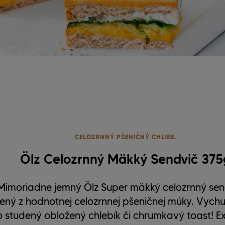
CELOZRNNÝ PŠENIČNÝ CHLIEB.
Ölz Celozrnný Mäkký Sendvič 375
Mimoriadne jemný Ölz Super mäkký celozrnný sen
ný z hodnotnej celozrnnej pšeničnej múky. Vychut
 studený obložený chlebík či chrumkavý toast! Ex