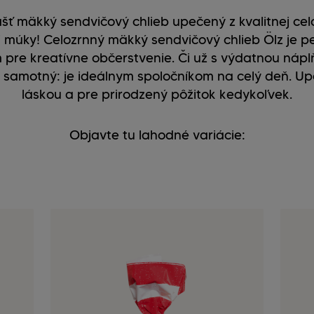
šť mäkký sendvičový chlieb upečený z kvalitnej cel
 múky! Celozrnný mäkký sendvičový chlieb Ölz je 
pre kreatívne občerstvenie. Či už s výdatnou náp
, samotný: je ideálnym spoločníkom na celý deň. U
láskou a pre prirodzený pôžitok kedykoľvek.
Objavte tu lahodné variácie: