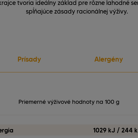
krajce tvoria ideálny základ pre rôzne lahodné s
spĺňajúce zásady racionálnej výživy.
Prísady
Alergény
vegetariánske
Glutén
bez obsahu orechov
Sója
Priemerné výživové hodnoty na 100 g
ergia
1029 kJ / 244 k