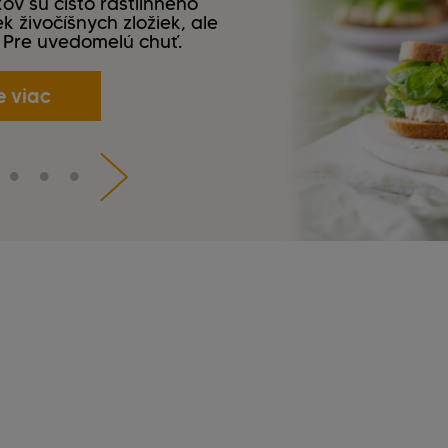
v sú čisto rastlinného
 živočíšnych zložiek, ale
. Pre uvedomelú chuť.
e viac