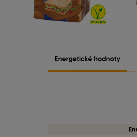
Energetické hodnoty
vegánska receptúra
En