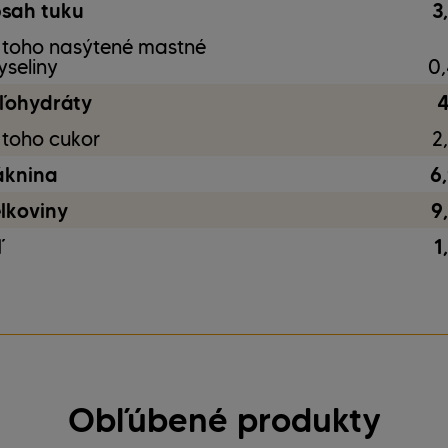
sah tuku
3
 toho nasýtené mastné
yseliny
0,
ľohydráty
4
 toho cukor
2
áknina
6,
elkoviny
9
ľ
1
Obľúbené produkty