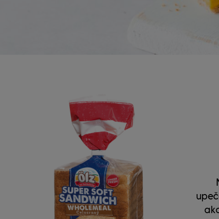
upeče
ako