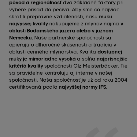
pôvod a regionálnosť
dva základné faktory pri
výbere prísad do pečiva. Aby sme čo najviac
skrátili prepravné vzdialenosti, našu
múku
najvyššej kvality
nakupujeme z mlynov najmä
v
oblasti Bodamského jazera alebo v južnom
Nemecku.
Naše partnerské spoločnosti sa
opierajú o dlhoročné skúsenosti a tradíciu v
oblasti cenného mlynárstva. Kvalita
dostupnej
múky je mimoriadne vysoká
a spĺňa
najprísnejšie
kritériá kvality
spoločnosti Ölz Meisterbäcker. Tie
sa pravidelne kontrolujú aj interne v našej
spoločnosti. Naša spoločnosť je už od roku 2004
certifikovaná podľa
najvyššej normy IFS
.