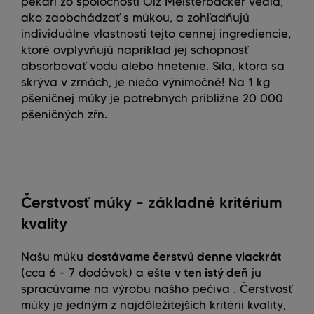
pekári zo spoločnosti Ölz Meisterbäcker vedia,
ako zaobchádzať s múkou, a zohľadňujú
individuálne vlastnosti tejto cennej ingrediencie,
ktoré ovplyvňujú napríklad jej schopnosť
absorbovať vodu alebo hnetenie. Sila, ktorá sa
skrýva v zrnách, je niečo výnimočné! Na 1 kg
pšeničnej múky je potrebných približne 20 000
pšeničných zŕn.
Čerstvosť múky – základné kritérium
kvality
Našu múku
dostávame čerstvú denne viackrát
(cca 6 - 7 dodávok) a ešte
v ten istý deň
ju
spracúvame na výrobu nášho pečiva . Čerstvosť
múky je jedným z najdôležitejších kritérií kvality,