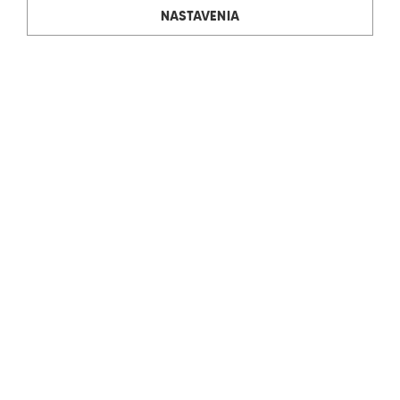
NASTAVENIA
Rudolf Ölz Meisterbäcker GmbH & Co KG