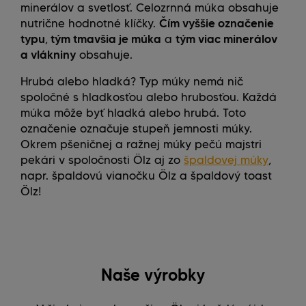
minerálov a svetlosť. Celozrnná múka obsahuje
nutrične hodnotné klíčky.
Čím vyššie označenie
typu
,
tým tmavšia je múka
a
tým viac minerálov
a vlákniny
obsahuje.
Hrubá alebo hladká? Typ múky nemá nič
spoločné s hladkosťou alebo hrubosťou. Každá
múka môže byť hladká alebo hrubá. Toto
označenie označuje stupeň jemnosti múky.
Okrem pšeničnej a ražnej múky pečú majstri
pekári v spoločnosti Ölz aj zo
špaldovej múky
,
napr. špaldovú vianočku Ölz a špaldový toast
Ölz!
Naše výrobky