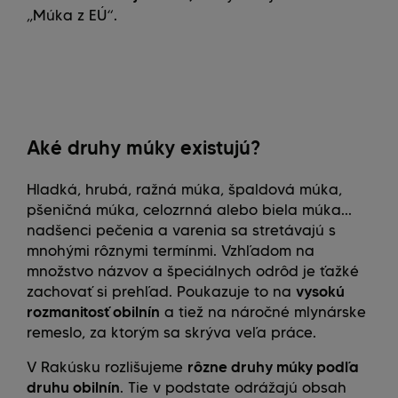
„Múka z EÚ“.
Aké druhy múky existujú?
Hladká, hrubá, ražná múka, špaldová múka,
pšeničná múka, celozrnná alebo biela múka...
nadšenci pečenia a varenia sa stretávajú s
mnohými rôznymi termínmi. Vzhľadom na
množstvo názvov a špeciálnych odrôd je ťažké
zachovať si prehľad. Poukazuje to na
vysokú
rozmanitosť obilnín
a tiež na náročné mlynárske
remeslo, za ktorým sa skrýva veľa práce.
V Rakúsku rozlišujeme
rôzne druhy múky podľa
druhu obilnín
. Tie v podstate odrážajú obsah