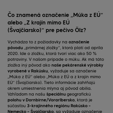
Čo znamená označenie „Múka z EÚ“
alebo „Z krajín mimo EÚ
(Švajčiarsko)“ pre pečivo Ölz?
Vychádza to z požiadavky na
označenie
pôvodu
„primárnej zložky“, ktorá platí od apríla
2020. Ide o zložku, ktorá tvorí viac ako 50 %
potraviny. V našom prípade o múku. Ak má táto
zložka iný pôvod ako
naše pekárenské výrobky
vyrobené v Rakúsku
, vyžaduje sa označenie
„Múka z EÚ“ alebo „Múka z EÚ a z krajín mimo
EÚ“ (Švajčiarsko). Tieto informácie zahŕňajú
okrem umiestnenia mlyna aj pôvod obilia.
Vzhľadom na našu
špeciálnu
geografickú
polohu v Dornbirne/Vorarlbersko
, ktorá je
súčasťou
3-krajinného regiónu Rakúsko –
Nemecko – Švajčiarsko,
sa vyžaduje označenie