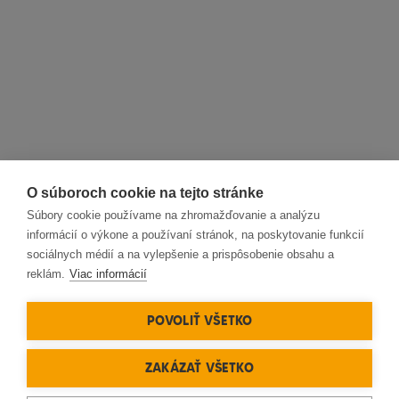
O súboroch cookie na tejto stránke
Súbory cookie používame na zhromažďovanie a analýzu
informácií o výkone a používaní stránok, na poskytovanie funkcií
sociálnych médií a na vylepšenie a prispôsobenie obsahu a
reklám.
Viac informácií
POVOLIŤ VŠETKO
ZAKÁZAŤ VŠETKO