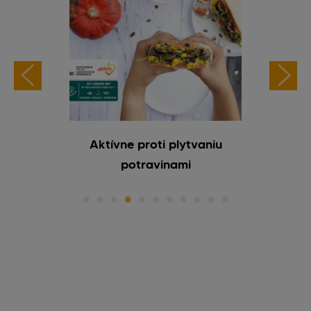
lí med
Aktívne proti plytvaniu
Čerstv
potravinami