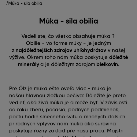
/
Múka – sila obilia
Múka – sila obilia
Vedeli ste, čo všetko obsahuje múka ?
Obilie – vo forme múky – je jedným
z
najdôležitejších zdrojov uhľohydrátov
v našej
výžive. Okrem toho nám múka poskytuje
dôležité
minerály
a je dôležitým zdrojom
bielkovín
.
Pre Ölz je múka ešte oveľa viac – múka je
našou hlavnou zložkou pečiva: Dôležité je preto
vedieť, aká živá múka je a môže byť. V závislosti
od roku zberu, počasia, pôdnych podmienok,
počtu hodín slnečného svitu a mnohých ďalších
prírodných vplyvov nám múka ako surovina
poskytuje rôzny základ pre našu prácu. Majstri