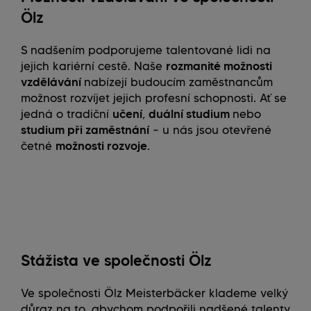
Ölz
S nadšením podporujeme talentované lidi na
jejich kariérní cestě. Naše
rozmanité možnosti
vzdělávání
nabízejí budoucím zaměstnancům
možnost rozvíjet jejich profesní schopnosti. Ať se
jedná o tradiční
učení
,
duální studium
nebo
studium při zaměstnání
– u nás jsou otevřené
četné
možnosti rozvoje
.
Stážista ve společnosti Ölz
Ve společnosti Ölz Meisterbäcker klademe velký
důraz na to, abychom podpořili nadšené talenty