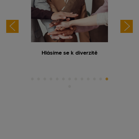
 DICH
Hlásíme se k diverzitě
Podniko
TŘI SE)