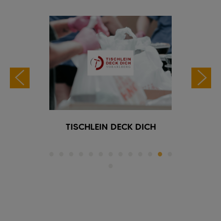
fel Rotes
TISCHLEIN DECK DICH
Wir 