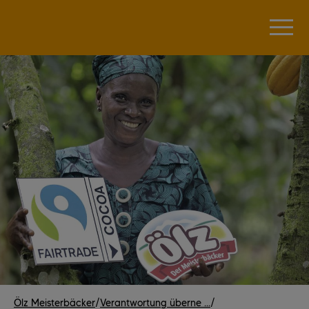
Ölz Meisterbäcker
/
Verantwortung überne ...
/