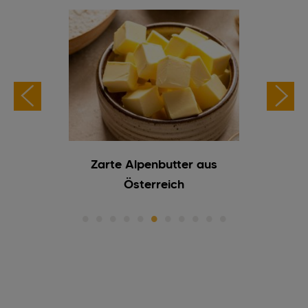
er Körner
Zarte Alpenbutter aus
Frisc
Österreich