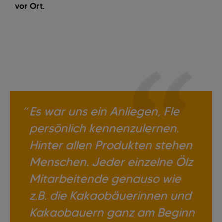
vor Ort.
Es war uns ein Anliegen, Fle
persönlich kennenzulernen.
Hinter allen Produkten stehen
Menschen. Jeder einzelne Ölz
Mitarbeitende genauso wie
z.B. die Kakaobäuerinnen und
Kakaobauern ganz am Beginn