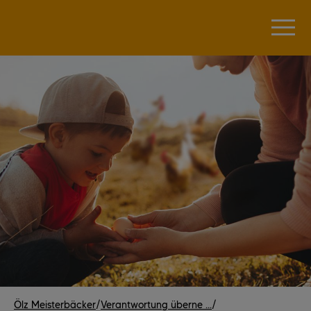
Ölz Meisterbäcker
/
Verantwortung überne ...
/