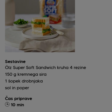
Sestavine
Ölz Super Soft Sandwich kruha
4
rezine
150
g
kremnega sira
1
šopek
drobnjaka
sol in poper
Čas priprave
10 min