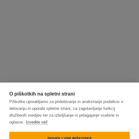
O piškotkih na spletni strani
Piškotke uporabljamo za pridobivanje in analiziranje podatkov o
delovanju in uporabi spletne strani, za zagotavljanje funkcij
družbenih medijev ter za izboljšanje in prilagajanje vsebine in
oglasov.
Izvedite več
DOVOLI VSE PIŠKOTKE