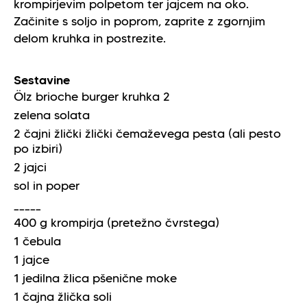
krompirjevim polpetom ter jajcem na oko.
Začinite s soljo in poprom, zaprite z zgornjim
delom kruhka in postrezite.
Sestavine
Ölz brioche burger kruhka
2
zelena solata
2
čajni žlički
žlički čemaževega pesta (ali pesto
po izbiri)
2
jajci
sol in poper
_____
400
g
krompirja (pretežno čvrstega)
1
čebula
1
jajce
1
jedilna žlica
pšenične moke
1
čajna žlička
soli