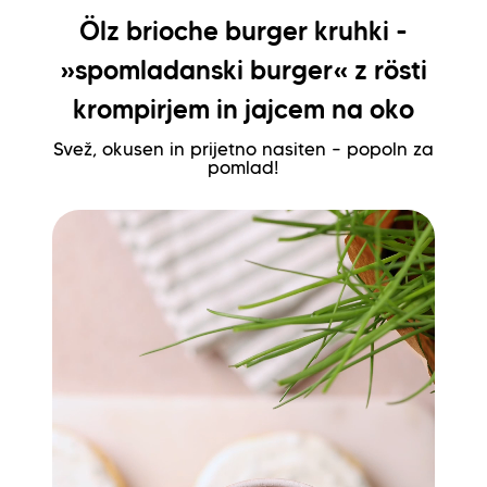
Ölz brioche burger kruhki -
»spomladanski burger« z rösti
krompirjem in jajcem na oko
Svež, okusen in prijetno nasiten – popoln za
pomlad!