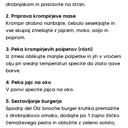
drobnjakom in postavite na stran.
2. Priprava krompirjeve mase
Krompir drobno naribajte, čebulo sesekljajte in
vse skupaj zmešajte z jajcem, moko, soljo in
poprom.
3. Peka krompirjevih polpetov (rösti)
Iz zmesi oblikujte manjše polpetke in jih v vročem
olju pri srednji temperaturi specite do zlato rjave
barve.
4. Peka jajc na oko
V ponvi specite jajca na oko.
5. Sestavljanje burgerja
Spodnji del Ölz brioche burger kruhka premažite
z drobnjakovo omako, dodajte po 1 čajno žličko
čemaževega pesta in obložite z zeleno solato,