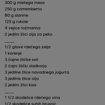
300
g
mletega mesa
250
g
camemberta
80
g
slanine
125
g
rukole
4
vejice rožmarina
2
jedilni žlici
olja za peko
_____
1/2
glave rdečega zelja
1
korenje
3
čajne žličke
soli
2
čajni žlički
sladkorja
3
jedilne žlice
navadnega jogurta
3
jedilne žlice
olja
2
jedilni žlici
kisa
_____
1 1/2
skodelice
rdečega vina
1/2
skodelice
suhih brusnic