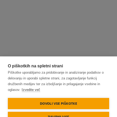
O piškotkih na spletni strani
Piškotke uporabljamo za pridobivanje in analiziranje podatkov o
delovanju in uporabi spletne strani, za zagotavljanje funkcij
družbenih medijev ter za izboljšanje in prilagajanje vsebine in
oglasov.
Izvedite več
DOVOLI VSE PIŠKOTKE