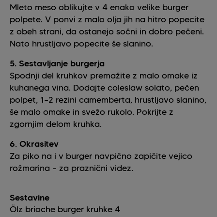
Mleto meso oblikujte v 4 enako velike burger
polpete. V ponvi z malo olja jih na hitro popecite
z obeh strani, da ostanejo sočni in dobro pečeni.
Nato hrustljavo popecite še slanino.
5. Sestavljanje burgerja
Spodnji del kruhkov premažite z malo omake iz
kuhanega vina. Dodajte coleslaw solato, pečen
polpet, 1–2 rezini camemberta, hrustljavo slanino,
še malo omake in svežo rukolo. Pokrijte z
zgornjim delom kruhka.
6. Okrasitev
Za piko na i v burger navpično zapičite vejico
rožmarina – za praznični videz.
Sestavine
Ölz brioche burger kruhke
4