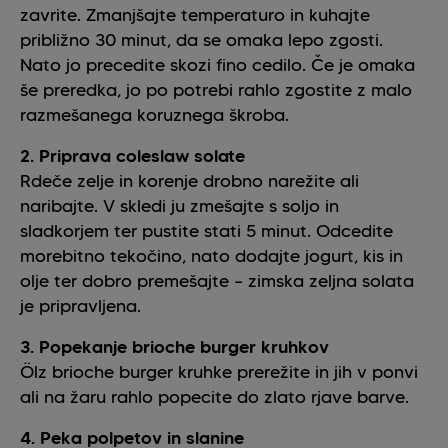
zavrite. Zmanjšajte temperaturo in kuhajte
približno 30 minut, da se omaka lepo zgosti.
Nato jo precedite skozi fino cedilo. Če je omaka
še preredka, jo po potrebi rahlo zgostite z malo
razmešanega koruznega škroba.
2. Priprava coleslaw solate
Rdeče zelje in korenje drobno narežite ali
naribajte. V skledi ju zmešajte s soljo in
sladkorjem ter pustite stati 5 minut. Odcedite
morebitno tekočino, nato dodajte jogurt, kis in
olje ter dobro premešajte – zimska zeljna solata
je pripravljena.
3. Popekanje brioche burger kruhkov
Ölz brioche burger kruhke prerežite in jih v ponvi
ali na žaru rahlo popecite do zlato rjave barve.
4. Peka polpetov in slanine