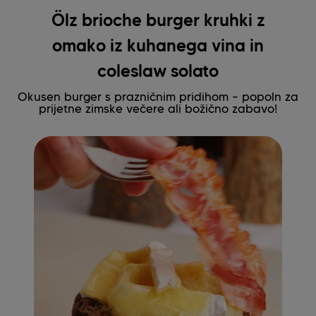
Ölz brioche burger kruhki z
omako iz kuhanega vina in
coleslaw solato
Okusen burger s prazničnim pridihom – popoln za
prijetne zimske večere ali božično zabavo!