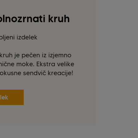
olnozrnati kruh
ljeni izdelek
ruh je pečen iz izjemno
ične moke. Ekstra velike
okusne sendvič kreacije!
lek