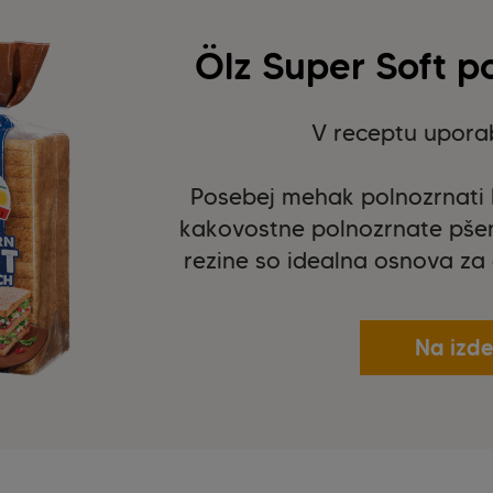
Ölz Super Soft p
V receptu uporab
Posebej mehak polnozrnati k
kakovostne polnozrnate pšen
rezine so idealna osnova za 
Na izde