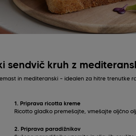
ki sendvič kruh z mediteran
emast in mediteranski – idealen za hitre trenutke r
1. Priprava ricotta kreme
Ricotto gladko premešajte, vmešajte oljčno olje
2. Priprava paradižnikov