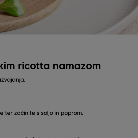
skim ricotta namazom
azvajanja.
 ter začinite s soljo in poprom.