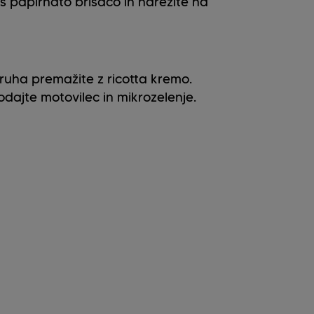
 s papirnato brisačo in narežite na
uha premažite z ricotta kremo.
dajte motovilec in mikrozelenje.