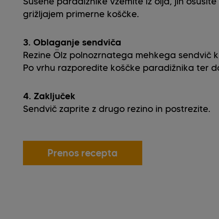
Sušene paradižnike vzemite iz olja, jih osušite
grižljajem primerne koščke.
3. Oblaganje sendviča
Rezine Ölz polnozrnatega mehkega sendvič kr
Po vrhu razporedite koščke paradižnika ter do
4. Zaključek
Sendvič zaprite z drugo rezino in postrezite.
Prenos recepta