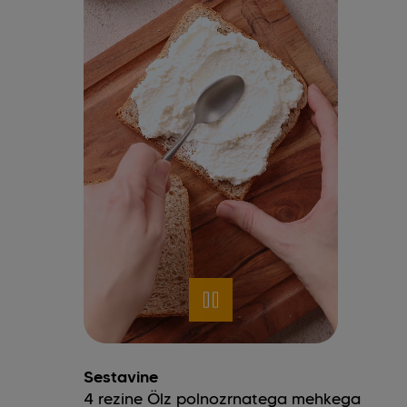
Sestavine
4
rezine
Ölz polnozrnatega mehkega