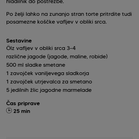
hladilnik do postrežbe.
Po želji lahko na zunanjo stran torte pritrdite tudi
posamezne koščke vafljev v obliki srca.
Sestavine
Ölz vafljev v obliki srca
3-4
različne jagode (jagode, maline, robide)
500
ml
sladke smetane
1
zavojček
vaniljevega sladkorja
1
zavojček
utrjevalca za smetano
5
jedilnih žlic jagodne marmelade
Čas priprave
25 min