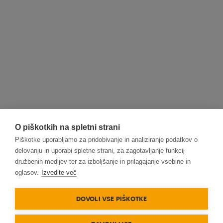
O piškotkih na spletni strani
Piškotke uporabljamo za pridobivanje in analiziranje podatkov o
delovanju in uporabi spletne strani, za zagotavljanje funkcij
družbenih medijev ter za izboljšanje in prilagajanje vsebine in
oglasov.
Izvedite več
DOVOLI VSE PIŠKOTKE