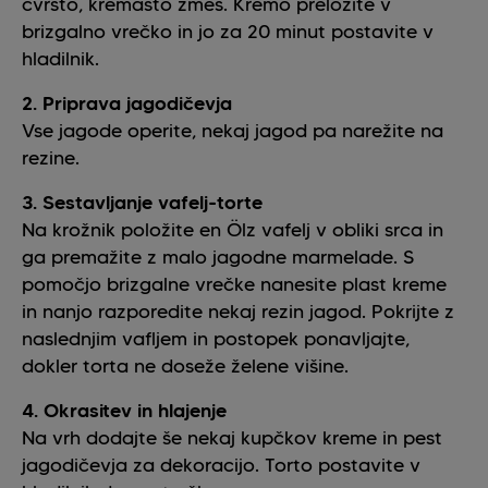
čvrsto, kremasto zmes. Kremo preložite v
brizgalno vrečko in jo za 20 minut postavite v
hladilnik.
2. Priprava jagodičevja
Vse jagode operite, nekaj jagod pa narežite na
rezine.
3. Sestavljanje vafelj-torte
Na krožnik položite en Ölz vafelj v obliki srca in
ga premažite z malo jagodne marmelade. S
pomočjo brizgalne vrečke nanesite plast kreme
in nanjo razporedite nekaj rezin jagod. Pokrijte z
naslednjim vafljem in postopek ponavljajte,
dokler torta ne doseže želene višine.
4. Okrasitev in hlajenje
Na vrh dodajte še nekaj kupčkov kreme in pest
jagodičevja za dekoracijo. Torto postavite v