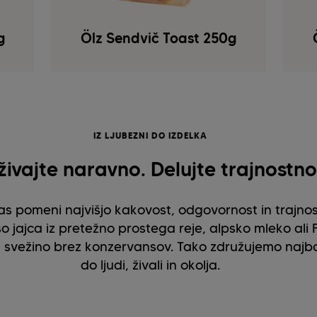
g
Ölz Sendvič Toast 250g
IZ LJUBEZNI DO IZDELKA
živajte naravno. Delujte trajnostno
as pomeni najvišjo kakovost, odgovornost in trajno
so jajca iz pretežno prostega reje, alpsko mleko ali
svežino brez konzervansov. Tako združujemo najbol
do ljudi, živali in okolja.