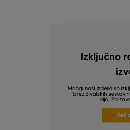
Izključno r
izv
Mnogi naši izdelki so izk
– brez živalskih sestav
olja. Za zav
Več 