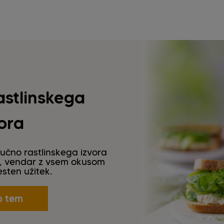
astlinskega
ora
ljučno rastlinskega izvora
in, vendar z vsem okusom
esten užitek.
o tem