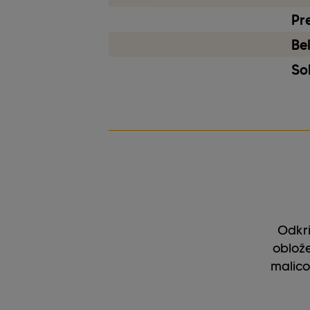
Pr
Be
So
Odkri
oblože
malico