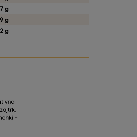
,7 g
,9 g
,2 g
ativno
zajtrk,
mehki –