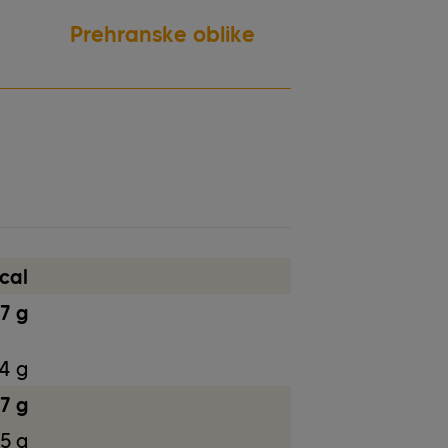
Prehranske oblike
brez laktoze
cal
,7 g
4 g
7 g
,5 g