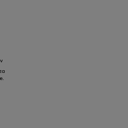
ov
 za
e.