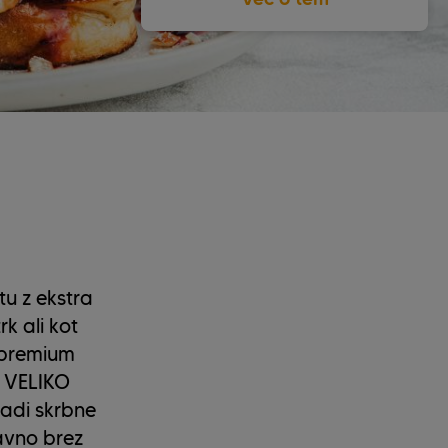
tu z ekstra
rk ali kot
 premium
j VELIKO
radi skrbne
ravno brez