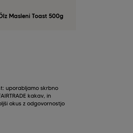
Ölz Masleni Toast 500g
st: uporabljamo skrbno
 FAIRTRADE kakav, in
jši okus z odgovornostjo