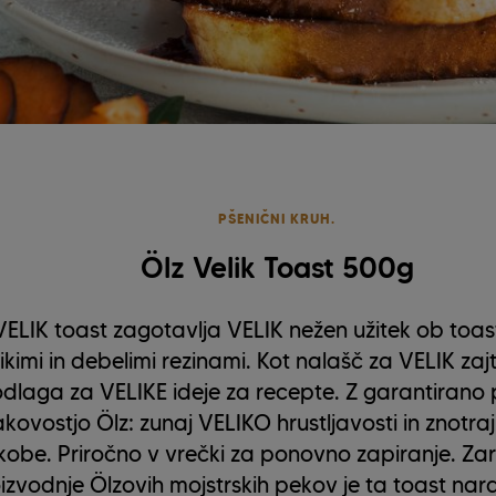
PŠENIČNI KRUH.
Ölz Velik Toast 500g
VELIK toast zagotavlja VELIK nežen užitek ob toas
ikimi in debelimi rezinami. Kot nalašč za VELIK zajt
dlaga za VELIKE ideje za recepte. Z garantirano
kovostjo Ölz: zunaj VELIKO hrustljavosti in znotra
obe. Priročno v vrečki za ponovno zapiranje. Za
izvodnje Ölzovih mojstrskih pekov je ta toast na