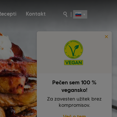
Recepti
Kontakt
|
Pečen sem 100 %
vegansko!
Za zavesten užitek brez
kompromisov.
Več o tem