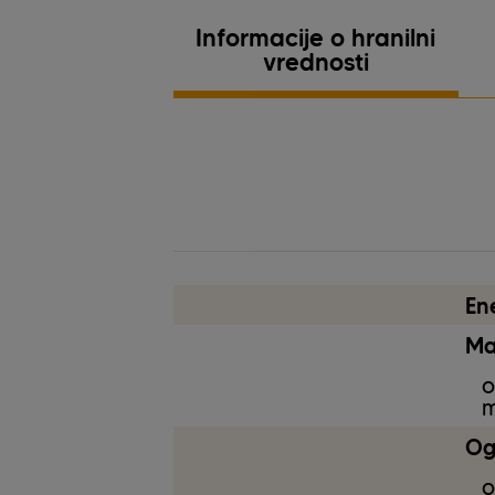
Informacije o hranilni
vrednosti
veganski recept
En
Ma
o
m
Ogl
o