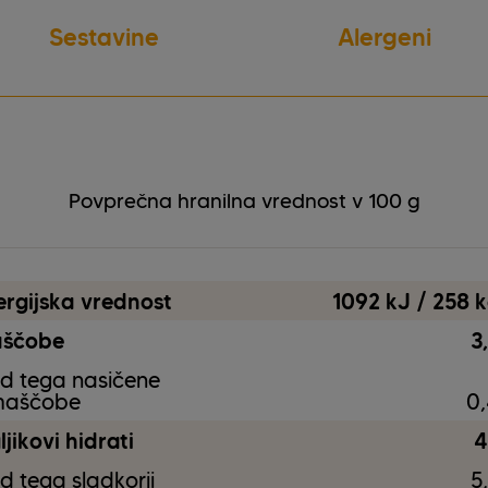
Sestavine
Alergeni
vegetarijansko
Gluten
brez oreščkov
Soja
Povprečna hranilna vrednost v 100 g
ergijska vrednost
1092 kJ / 258 k
ščobe
3
d tega nasičene
aščobe
0,
jikovi hidrati
4
d tega sladkorji
5