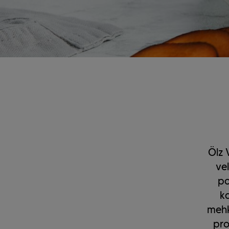
Ölz 
vel
po
ka
mehk
pro