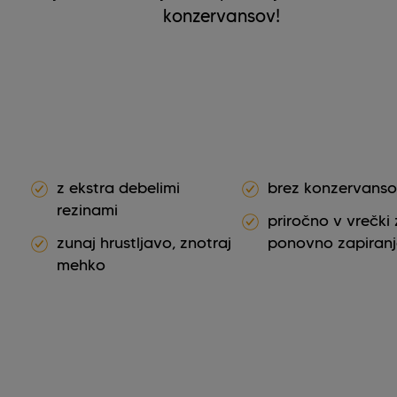
konzervansov!
z ekstra debelimi
brez konzervans
rezinami
priročno v vrečki
zunaj hrustljavo, znotraj
ponovno zapiranj
mehko