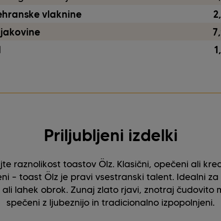
ehranske vlaknine
2
ljakovine
7
l
1
Priljubljeni izdelki
jte raznolikost toastov Ölz. Klasični, opečeni ali kre
ni – toast Ölz je pravi vsestranski talent. Idealni za 
 ali lahek obrok. Zunaj zlato rjavi, znotraj čudovito 
spečeni z ljubeznijo in tradicionalno izpopolnjeni.