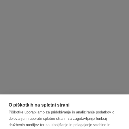
O piškotkih na spletni strani
Piškotke uporabljamo za pridobivanje in analiziranje podatkov o
delovanju in uporabi spletne strani, za zagotavljanje funkcij
družbenih medijev ter za izboljšanje in prilagajanje vsebine in