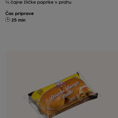
¼
čajne žličke
paprike v prahu
Čas priprave
25 min