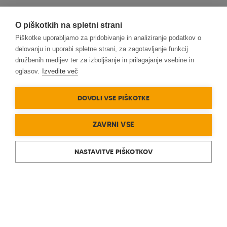
O piškotkih na spletni strani
Piškotke uporabljamo za pridobivanje in analiziranje podatkov o
delovanju in uporabi spletne strani, za zagotavljanje funkcij
družbenih medijev ter za izboljšanje in prilagajanje vsebine in
oglasov.
Izvedite več
DOVOLI VSE PIŠKOTKE
ZAVRNI VSE
NASTAVITVE PIŠKOTKOV