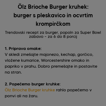
Ölz Brioche Burger kruhek:
burger s pleskavico in ocvrtim
krompirčkom
Trendovski recept za burger, popoln za Super Bowl
zabavo – za 6 do 8 porcij
1. Priprava omake:
V skledi zmešajte majonezo, kechap, gorčico,
vložene kumarice, Worcestershire omako in
papriko v prahu. Dobro premešajte in postavite
na stran.
2. Popečemo burger kruhke:
Ölz Brioche Burger kruhke
rahlo popečemo v
ponvi ali na žaru.