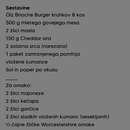
Sestavine
Ölz Brioche Burger kruhkov
8
kos
500
g
mletega govejega mesa
2
žlici
masla
150
g
Cheddar sira
2
solatna srca (narezana)
1
paket
zamrznjenega pomfrija
vložene kumarice
Sol in poper po okusu
_____
Za omako:
2
žlici
majoneze
2
žlici
kečapa
2
žlici
gorčice
2
žlici
sladkih vloženih kumaric (sesekljanih)
¼
čajne žličke
Worcestershire omake