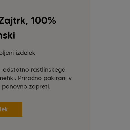
Zajtrk, 100%
nski
ljeni izdelek
0-odstotno rastlinskega
mehki. Priročno pakirani v
e ponovno zapreti.
lek