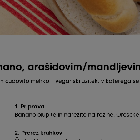
anano, arašidovim/mandljev
n čudovito mehko – veganski užitek, v katerega se 
1. Priprava
Banano olupite in narežite na rezine. Oreščke 
2. Prerez kruhkov