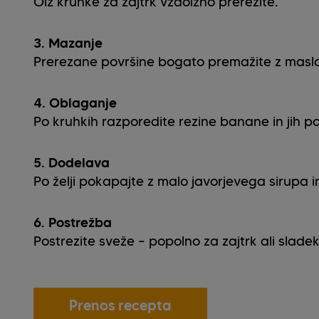
Ölz kruhke za zajtrk vzdolžno prerežite.
3. Mazanje
Prerezane površine bogato premažite z masl
4. Oblaganje
Po kruhkih razporedite rezine banane in jih pot
5. Dodelava
Po želji pokapajte z malo javorjevega sirupa i
6. Postrežba
Postrezite sveže – popolno za zajtrk ali slade
Prenos recepta