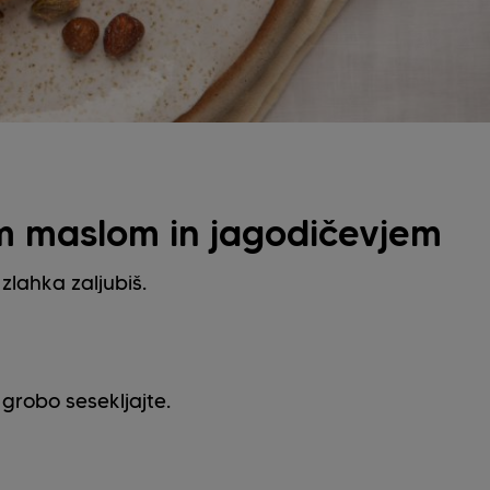
im maslom in jagodičevjem
zlahka zaljubiš.
grobo sesekljajte.