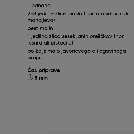
1
banana
2–3
jedilne žlice
masla (npr. arašidovo ali
mandljevo)
pest malin
1
jedilna žlica
sesekljanih oreščkov (npr.
lešniki ali pistacije)
po želji: malo javorjevega ali agavinega
sirupa
Čas priprave
5 min