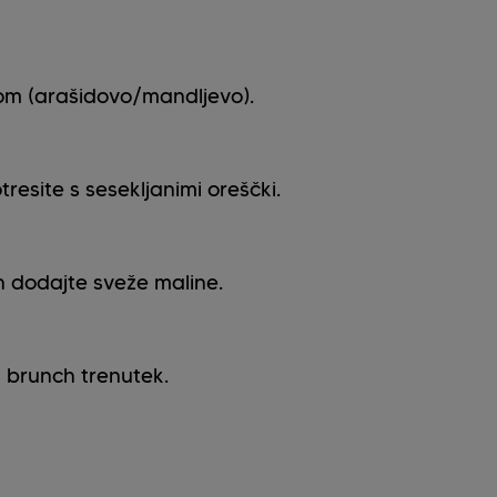
om (arašidovo/mandljevo).
resite s sesekljanimi oreščki.
n dodajte sveže maline.
k brunch trenutek.