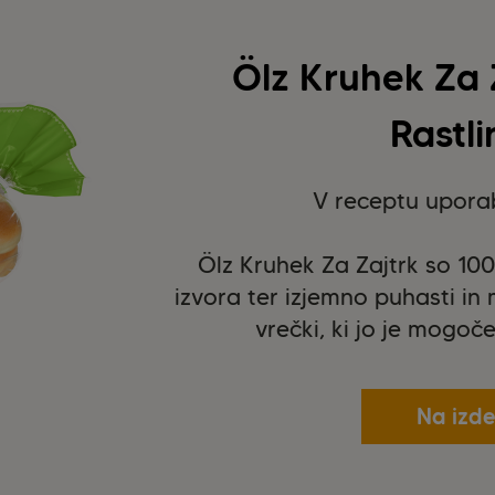
Ölz Kruhek Za 
Rastli
V receptu uporab
Ölz Kruhek Za Zajtrk so 10
izvora ter izjemno puhasti in 
vrečki, ki jo je mogoč
Na izde