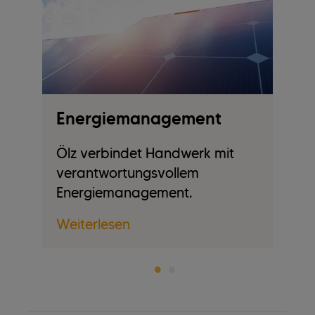
Energiemanagement
U
Ölz verbindet Handwerk mit
D
verantwortungsvollem
di
n
Energiemanagement.
Um
H
Weiterlesen
We