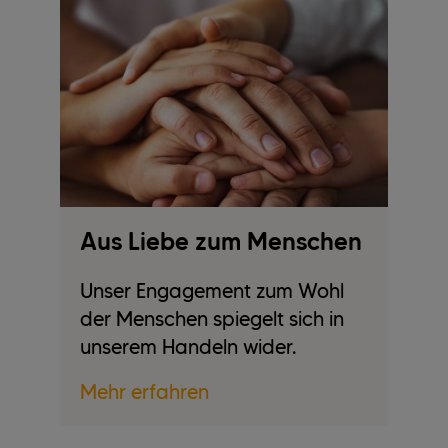
Aus Liebe zum Menschen
A
Unser Engagement zum Wohl
Mi
der Menschen spiegelt sich in
Zu
unserem Handeln wider.
ho
Mehr erfahren
Me