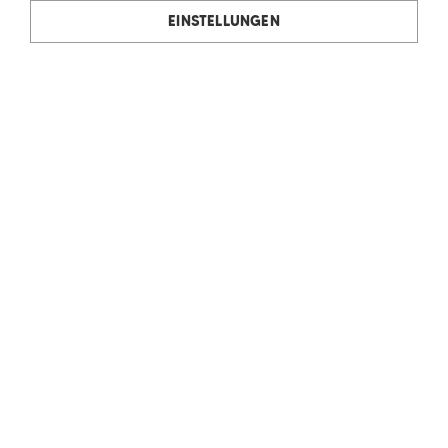
EINSTELLUNGEN
Rudolf Ölz Meisterbäcker GmbH & Co KG