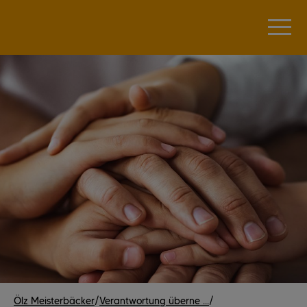
Ölz Meisterbäcker
/
Verantwortung überne ...
/