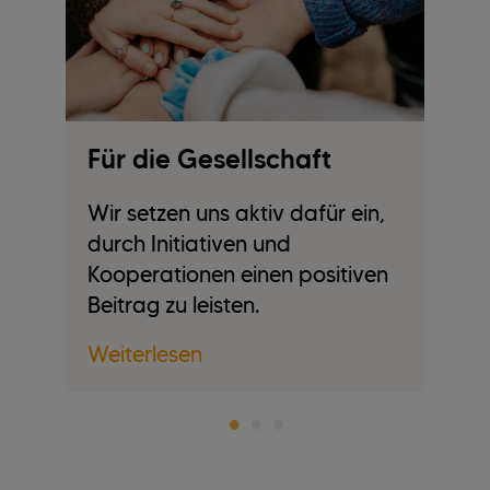
n
Für die Gesellschaft
F
M
e
Wir setzen uns aktiv dafür ein,
gen
durch Initiativen und
Mi
Kooperationen einen positiven
wi
Beitrag zu leisten.
er
Weiterlesen
We