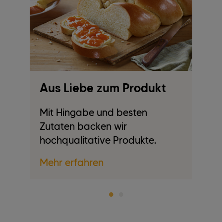
Aus Liebe zum Produkt
A
Mit Hingabe und besten
W
Zutaten backen wir
ge
hochqualitative Produkte.
U
Mehr erfahren
Me