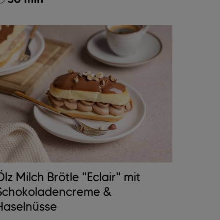
Ölz Milch Brötle "Eclair" mit
Schokoladencreme &
Haselnüsse